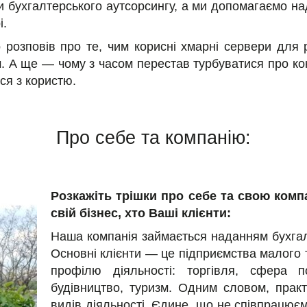
и бухгалтерського аутсорсингу, а ми допомагаємо на
і.
 розповів про те, чим корисні хмарні сервери для 
м. А ще — чому з часом перестав турбуватися про кон
ся з користю.
Про себе та компанію:
Розкажіть трішки про себе та свою комп
свій бізнес, хто Ваші клієнти:
Наша компанія займається наданням бухгалт
Основні клієнти — це підприємства малого т
профілю діяльності: торгівля, сфера п
будівництво, туризм. Одним словом, пра
видів діяльності. Єдине, що не співпрацюєм