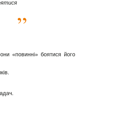
оятися
вони «повинні» боятися його
ків.
задач.