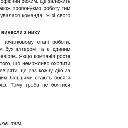
н офісний режим. Це залежить
Також пропонуємо роботу тим
увалася команда. Я зі свого
 винесли з них?
початковому етапі роботи.
м бухгалтером та є єдиним
еревіряє. Якщо компанія росте
 того, що неможливо охопити
ревіряти ще раз кожну дію за
чим більшими стають обсяги
раз. Тому треба не боятися
иків, тим