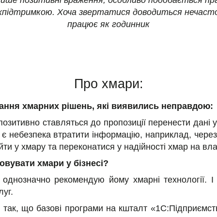
лише позитивні враження, особливо подобається п
хпідтримкою. Хоча звертатися доводиться нечасто
працює як годинник
Про хмари:
ання хмарних рішень, які виявились неправдою:
озитивно ставляться до пропозиції перенести дані 
у є небезпека втратити інформацію, наприклад, чере
ти у хмару та переконатися у надійності хмар на вла
овувати хмари у бізнесі?
 однозначно рекомендую йому хмарні технології. І
луг.
так, що базові програми на кшталт «1С:Підприємс