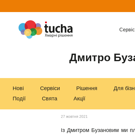
Cервіс
Дмитро Буза
Нові
Сервіси
Рішення
Для біз
Події
Свята
Акції
27 жовтня 2021
Із Дмитром Бузановим ми пл