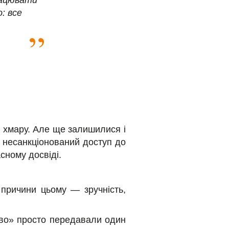
рацювати
: все
у хмару. Але ще залишилися і
з несанкціонований доступ до
сному досвіді.
 причини цьому — зручність,
тво» просто передавали один