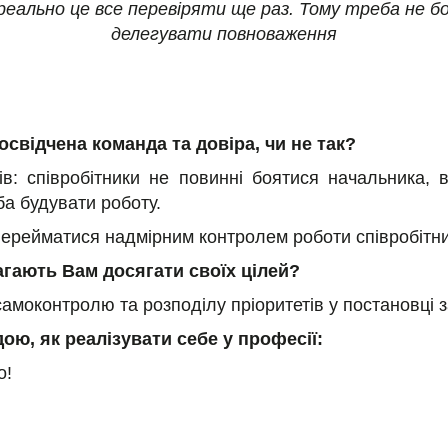
еально це все перевіряти ще раз. Тому треба не б
делегувати повноваження
освідчена команда та довіра, чи не так?
ів: співробітники не повинні боятися начальника, 
ба будувати роботу.
перейматися надмірним контролем роботи співробітни
агають Вам досягати своїх цілей?
самоконтролю та розподілу пріоритетів у постановці 
ою, як реалізувати себе у професії:
о!