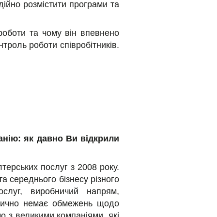
дійно розмістити програми та
роботи та чому він впевнено
троль роботи співробітників.
анію: як давно Ви відкрили
ерських послуг з 2008 року.
а середнього бізнесу різного
ослуг, виробничий напрям,
ктично немає обмежень щодо
о з великими компаніями, які