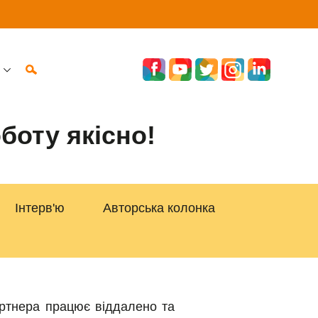
боту якісно!
Інтерв'ю
Авторська колонка
артнера працює віддалено та