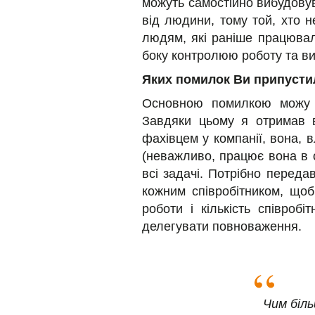
можуть самостійно вибудовув
від людини, тому той, хто 
людям, які раніше працювал
боку контролюю роботу та ви
Яких помилок Ви припустил
Основною помилкою можу н
Завдяки цьому я отримав 
фахівцем у компанії, вона, в
(неважливо, працює вона в 
всі задачі. Потрібно переда
кожним співробітником, що
роботи і кількість співро
делегувати повноваження.
Чим біль