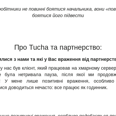
робітники не повинні боятися начальника, вони «пов
боятися його підвести
Про Tucha та партнерство:
лися з нами та які у Вас враження від партнерст
 у нас був клієнт, який працював на хмарному сервер
е була нетривала пауза, після якої ми продов
м! У мене лише позитивні враження, особливо
ися доводиться нечасто: все працює як годинник.