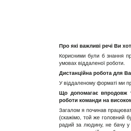
Про які важливі речі Ви хо
Корисними були б знання пр
умовах віддаленої роботи.
Дистанційна робота для В
У віддаленому форматі ми пра
Що допомагає впродовж тр
роботи команди на високом
Загалом я починав працюват
(скажімо, той же головний бу
радий за людину, не бачу у