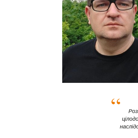
Роз
цілод
наслід