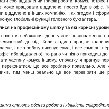
ати собі віддалений графік роботи. Комусь потрібе
не може працювати віддалено, просто йде в офіс. 
и віддалено в інших компаніях. Так згодом і сформ
коную глобальні функції головного бухгалтера.
ися на професійному шляху та які корисні уроки
азвати небажання делегувати повноваження на 
величезний досвід. Коли людина працює головни
ласне, і всю роботу виконує сама, і все сама ж і п
офісі або віддалено), то рано чи пізно приходиш до
вати частину комусь іншому. Спочатку я прагнув пе
б переконатися, що все зроблено правильно. Але 
бітників, тим менш реально це все перевіряти ще 
шими стають обсяги роботи і кількість співробітн