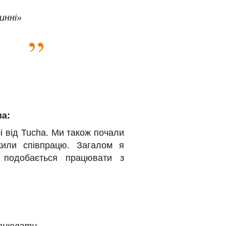
инні»
ва:
і від Tucha. Ми також почали
жили співпрацю. Загалом я
 подобається працювати з