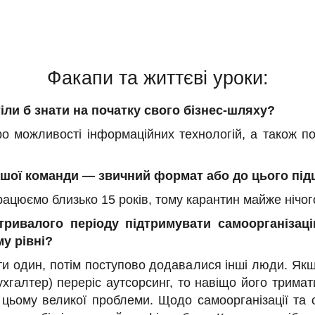
Факапи та життєві уроки:
тіли б знати на початку свого бізнес-шляху?
о можливості інформаційних технологій, а також по
ашої команди — звичний формат або до цього пі
цюємо близько 15 років, тому карантин майже нічого 
ивалого періоду підтримувати самоорганізацію
у рівні?
и один, потім поступово додавалися інші люди. Якщо
хгалтер) переріс аутсорсинг, то навіщо його тримат
 цьому великої проблеми. Щодо самоорганізації та с