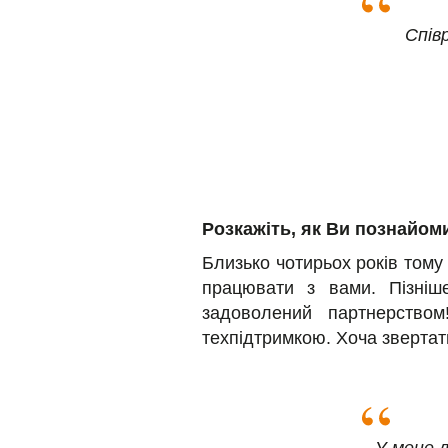
Спів
Розкажіть, як Ви познайоми
Близько чотирьох років тому
працювати з вами. Пізніш
задоволений партнерство
техпідтримкою. Хоча звертат