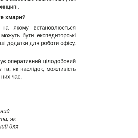
инципі.
те хмари?
 на якому встановлюється
можуть бути експедиторські
ші додатки для роботи офісу,
чує оперативний цілодобовий
у та, як наслідок, можливість
 них час.
вний
та, як
ний для