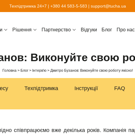
Техпідтримка 24×7 |
+380 44 583-5-583
|
support@tucha.ua
и
Рішення
Партнерство
Відгуки
Блог
Про нас
нов: Виконуйте свою ро
Головна
Блог
Інтерв'ю
Дмитро Бузанов: Виконуйте свою роботу якісно!
несу
Техпідтримка
Інструкції
FAQ
ідно співпрацюємо вже декілька років. Компанія п