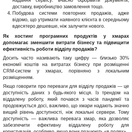
надання сервісу: вчасно оформити документи,
доставку, виробництво замовлення тощо.
Побудова системи повторних продажів, адже
відомо, що утримати наявного клієнта в середньому
вдесятеро дешевше, ніж залучити нового.
Як хостинг програмних продуктів у хмарах
допомагає зменшити витрати бізнесу та підвищити
ефективність роботи відділу продажів?
Досить часто називають таку цифру — близько 30%
економії коштів на витратах бізнесу при розміщенні
CRM-систем у хмарах, порівняно з локальним
розміщенням.
Якщо говорити про переваги для відділу продажів — це
доступність даних з будь-якого місця. Із трендом на
віддалену роботу, який почався з часів пандемії та
продовжується досі, важливо, що хмари надають значно
вищий рівень доступності, ніж локальні сервери. Тому
доступність — важлива перевага хмар, яка дозволяє
забезпечити ефективну віддалену роботу для
користувачів, особливо, якщо вони працюють «в полях».