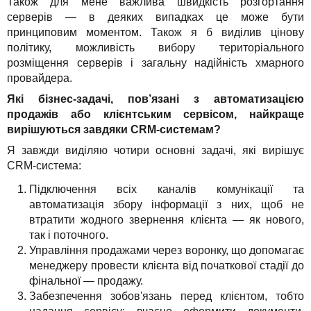
Також для мене важлива швидкість розгортання
серверів — в деяких випадках це може бути
принциповим моментом. Також я б виділив цінову
політику, можливість вибору територіального
розміщення серверів і загальну надійність хмарного
провайдера.
Які бізнес-задачі, пов’язані з автоматизацією
продажів або клієнтським сервісом, найкраще
вирішуються завдяки CRM-системам?
Я завжди виділяю чотири основні задачі, які вирішує
CRM-система:
Підключення всіх каналів комунікації та
автоматизація збору інформації з них, щоб не
втратити жодного звернення клієнта — як нового,
так і поточного.
Управління продажами через воронку, що допомагає
менеджеру провести клієнта від початкової стадії до
фінальної — продажу.
Забезпечення зобов'язань перед клієнтом, тобто