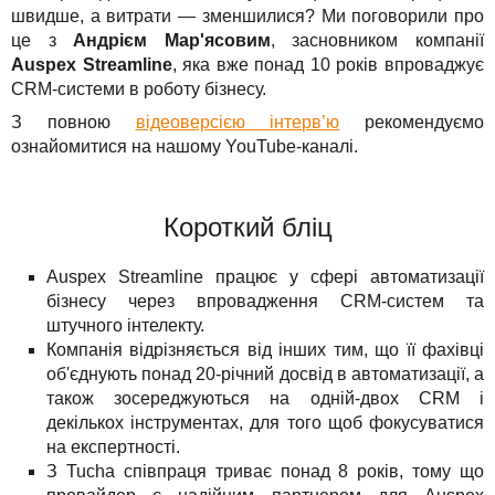
швидше, а витрати — зменшилися? Ми поговорили про
TuchaHosting
Реселінг хостингу
Контакти
це з
Андрієм Мар'ясовим
, засновником компанії
Рішення
TuchaSync
Auspex Streamline
, яка вже понад 10 років впроваджує
CRM-системи в роботу бізнесу.
Для бізнесу
З повною
відеоверсією інтерв’ю
рекомендуємо
ознайомитися на нашому YouTube-каналі.
Техпідтримка
Інструкції
Короткий бліц
FAQ
Auspex Streamline працює у сфері автоматизації
бізнесу через впровадження CRM-систем та
Інтерв'ю
штучного інтелекту.
Компанія відрізняється від інших тим, що її фахівці
Авторська колонка
об'єднують понад 20-річний досвід в автоматизації, а
також зосереджуються на одній-двох CRM і
Події
декількох інструментах, для того щоб фокусуватися
на експертності.
Свята
З Tucha співпраця триває понад 8 років, тому що