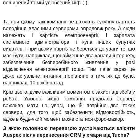
поширений та мій улюблений міф. ;-)
Та при цьому такі компанії не рахують сукупну вартість
володіння власними серверами впродовж року. А сюди
належать і вартість електроенергії, і зарплата
системного адміністратора, і купа інших супутніх
видатків. І при цьому навіть не береться до уваги те, що
має бути, наприклад, щонайменше два канали інтернету,
забезпечення безперебійного живлення у разі
відключення електроенергії тощо. Тим паче зараз це
дуже актуальне питання, порівняно з тим, як це було,
наприклад, 10 років назад.
Крім цього, дуже важливим моментом є захист від збоїв у
роботі. Умовно, якщо компанія придбала сервер,
важливо мати на увазі, що їй потрібно два таких
сервери, для того щоб забезпечити відмовостійкість,
адже в будь-який момент може статися форс-мажор.
З якою головною перевагою зустрічаються клієнти
Auspex після перенесення CRM у хмари від Tucha?