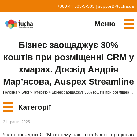
+380 44 583-5-583
|
support@tucha.ua
Меню
Cервіси
Бізнес заощаджує 30%
TuchaKube
Рішення
коштів при розміщенні CRM у
TuchaFlex+
Бухгалтерія у хмарі
Партнерство
хмарах. Досвід Андрія
TuchaBit+
Хмари для e-commerce
Стати партнером
Відгуки
Мар’ясова, Auspex Streamline
TuchaBit
Хостиг сайтів на Laravel
Наші партнери
Блог
Головна
Блог
Інтерв'ю
Бізнес заощаджує 30% коштів при розміщенні CRM у хмарах. Досвід Андрія Мар’ясова, Auspex Streamline
TuchaHost
Хостинг CRM
Про нас
Категорії
TuchaMetal
Хостинг сайтів-конструкторів
Компанія
Нові
21 травня 2025
TuchaBackup
Віддалений офіс
Кар'єра
Як впровадити CRM-систему так, щоб бізнес працював
Сервіси