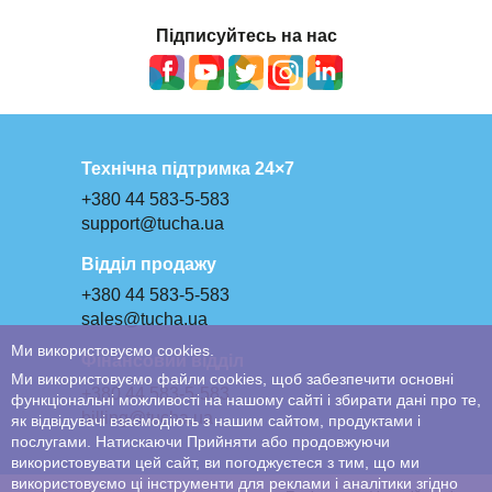
Підписуйтесь на нас
Технічна підтримка 24×7
+380 44 583-5-583
support@tucha.ua
Відділ продажу
+380 44 583-5-583
sales@tucha.ua
Ми використовуємо cookies.
Фінансовий відділ
Ми використовуємо файли cookies, щоб забезпечити основні
+380 44 583-5-583
функціональні можливості на нашому сайті і збирати дані про те,
billing@tucha.ua
як відвідувачі взаємодіють з нашим сайтом, продуктами і
послугами. Натискаючи Прийняти або продовжуючи
використовувати цей сайт, ви погоджуєтеся з тим, що ми
використовуємо ці інструменти для реклами і аналітики згідно