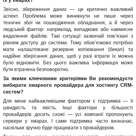
їх у хмарах?
Звісно, збереження даних — це критично важливий
аспект. Проблема може виникнути не лише через
технічні збої чи пошкодження обладнання, а й через
людський фактор: наприклад, випадкове або навмисне
видалення файлів. Такі ситуації зазвичай пов’язані з
рівнем доступу до системи. Тому обов’язково потрібно
мати налаштоване резервне копіювання (бекап) та
надійне зберігання даних, щоб у разі втрати їх можна
було відновити. Без цього важлива інформація може
бути втрачена безповоротно.
За якими ключовими критеріями Ви рекомендуєте
вибирати хмарного провайдера для хостингу CRM-
систем?
Для мене найважливішим фактором є підтримка — її
швидкість та якість. Інші фактори у більшості
провайдерів досить схожі — усі компанії пропонують
сервери у хмарах. І саме підтримка часто визначає,
наскільки зручно буде працювати з провайдером.