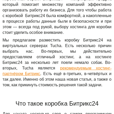
Сервисы
TuchaBackup
Удаленный офис
Карьера
который помогает множеству компаний эффективно
организовать работу их бизнеса. Для того чтобы работа
Решения
TuchaHosting
Реселінг хостингу
Контакты
с коробкой Битрикс24 была комфортной, а накопленные
в процессе работы данные были в безопасности и при
Для бизнеса
TuchaSync
этом — всегда под рукой, выбору хостинга для коробки
стоит уделить особое внимание.
Техподдержка
Мы предлагаем разместить коробку Битрикс24 на
виртуальных серверах Tucha. Есть несколько причин
Инструкции
выбрать нас. Во-первых, мы действительно
предоставляем отличный хостинг, а на хостинге
FAQ
Битрикс24 за несколько лет поели немало собак. Во-
вторых, Tucha является
рекомендуемым хостинг-
Интервью
партнёром Битрикс
. Есть ещё в-третьих, в-четвёртых и
так далее. Именно об этом наша новая статья, а также о
Авторская колонка
том, как прикинуть стоимость решения такой задачи.
События
Что такое коробка Битрикс24
Праздники
Для начала несколько слов о самом программном