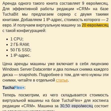
Аренда одного такого юнита составляет 9 евро/месяц.
Для эффективной работы редакции «CRM» на базе
TuchaBit мы предлагаем сервер с двумя такими
юнитами. Добавляем 1 IP-адрес, стоимость которого — 2
евро. И получаем виртуальную машину за
20 евро/месяц
с такой конфигурацией:
1 CPU;
2 ГБ RAM;
50 ГБ SSD;
1 IP-адрес.
Цена аренды машины уже включает в себя лицензию
Windows Server Datacenter и два полных снимка каждого
диска — snapshots. Подробнее о том, для чего нужны эти
снимки, читайте в отдельной
статье
.
Tucha
Flex+
:
Теперь посмотрим, из чего складывается стоимость
виртуальной машины на базе TuchaFlex+ для хостинга
редакции «CRM». Машина за
30,50 евро/месяц
состоит