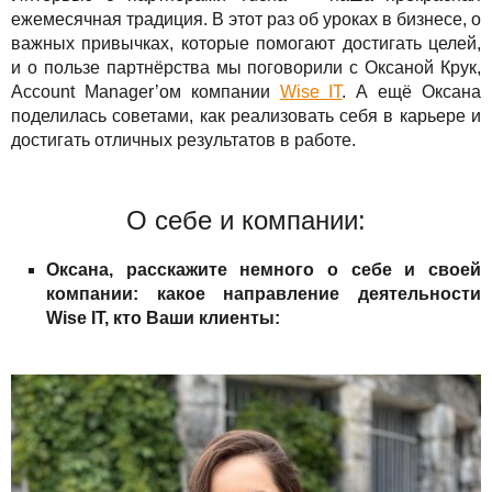
Сервисы
TuchaBackup
Удаленный офис
Карьера
ежемесячная традиция. В этот раз об уроках в бизнесе, о
важных привычках, которые помогают достигать целей,
Решения
TuchaHosting
Реселінг хостингу
Контакты
и о пользе партнёрства мы поговорили с Оксаной Крук,
Account Manager’ом компании
Wise IT
. А ещё Оксана
Для бизнеса
TuchaSync
поделилась советами, как реализовать себя в карьере и
достигать отличных результатов в работе.
Техподдержка
Инструкции
О себе и компании:
FAQ
Оксана, расскажите немного о себе и своей
компании: какое направление деятельности
Интервью
Wise IT, кто Ваши клиенты:
Авторская колонка
События
Праздники