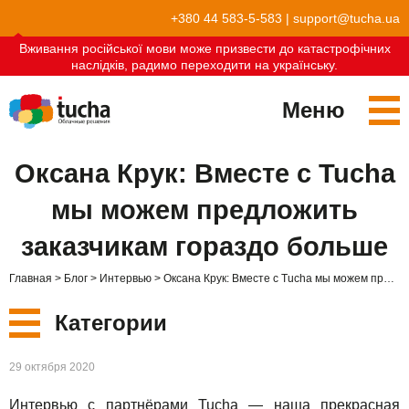
+380 44 583-5-583
|
support@tucha.ua
Вживання російської мови може призвести до катастрофічних
наслідків, радимо переходити на українську.
Меню
Сервисы
Оксана Крук: Вместе с Tucha
TuchaKube
Решения
мы можем предложить
TuchaFlex+
Бухгалтерия в облаке
Партнёрство
заказчикам гораздо больше
TuchaBit+
Облака для e-commerce
Стать партнёром
Отзывы
Главная
Блог
Интервью
Оксана Крук: Вместе с Tucha мы можем предложить заказчикам гораздо больше
TuchaBit
Хостиг сайтов на Laravel
Наши партнёры
Блог
Категории
TuchaHost
Хостинг CRM
О нас
Новые
29 октября 2020
TuchaMetal
Хостинг сайтов-конструкторов
Компания
Интервью с партнёрами Tucha — наша прекрасная