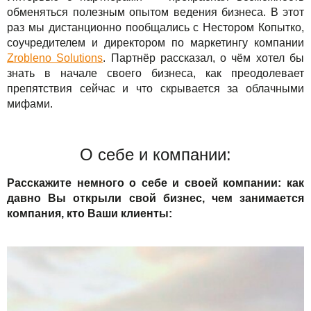
Сервисы
TuchaBackup
Удаленный офис
Карьера
обменяться полезным опытом ведения бизнеса. В этот
раз мы дистанционно пообщались с Нестором Копытко,
Решения
TuchaHosting
Реселінг хостингу
Контакты
соучредителем и директором по маркетингу компании
Zrobleno Solutions
. Партнёр рассказал, о чём хотел бы
Для бизнеса
TuchaSync
знать в начале своего бизнеса, как преодолевает
препятствия сейчас и что скрывается за облачными
Техподдержка
мифами.
Инструкции
О себе и компании:
FAQ
Расскажите немного о себе и своей компании: как
Интервью
давно Вы открыли свой бизнес, чем занимается
компания, кто Ваши клиенты:
Авторская колонка
События
Праздники