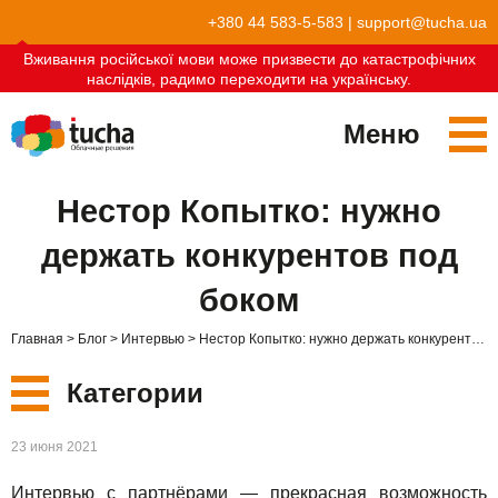
+380 44 583-5-583
|
support@tucha.ua
Вживання російської мови може призвести до катастрофічних
наслідків, радимо переходити на українську.
Меню
Сервисы
Нестор Копытко: нужно
TuchaKube
Решения
держать конкурентов под
TuchaFlex+
Бухгалтерия в облаке
Партнёрство
боком
TuchaBit+
Облака для e-commerce
Стать партнёром
Отзывы
Главная
Блог
Интервью
Нестор Копытко: нужно держать конкурентов под боком
TuchaBit
Хостиг сайтов на Laravel
Наши партнёры
Блог
Категории
TuchaHost
Хостинг CRM
О нас
Новые
23 июня 2021
TuchaMetal
Хостинг сайтов-конструкторов
Компания
Интервью с партнёрами — прекрасная возможность