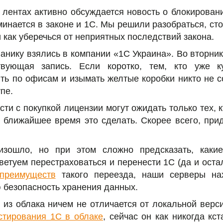
 лентах активно обсуждается новость о блокирован
минается в законе и 1С. Мы решили разобраться, сто
 как уберечься от неприятных последствий закона.
анику взялись в компании «1С Украина». Во вторник
твующая запись. Если коротко, тем, кто уже 
ить по офисам и изымать желтые коробки никто не 
пе.
сти с покупкой лицензии могут ожидать только тех, 
 ближайшее время это сделать. Скорее всего, при
изошло, но при этом сложно предсказать, каки
ветуем перестраховаться и перенести 1С (да и ос
преимуществ
такого переезда, наши серверы на
 безопасность хранения данных.
 из облака ничем не отличается от локальной версии
стирования 1С в облаке
, сейчас он как никогда кс