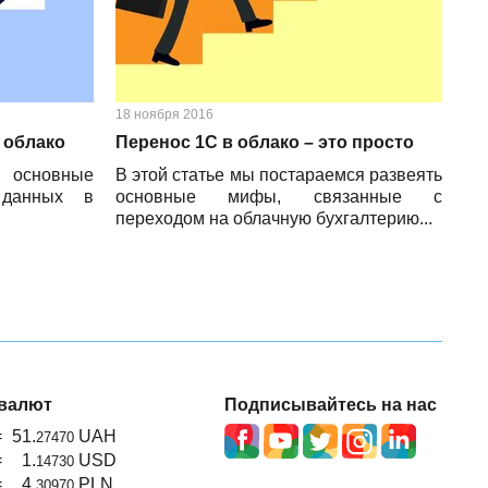
18 ноября 2016
в облако
Перенос 1С в облако – это просто
основные
В этой статье мы постараемся развеять
 данных в
основные мифы, связанные с
переходом на облачную бухгалтерию...
валют
Подписывайтесь на нас
=
51.
UAH
27470
=
1.
USD
14730
=
4.
PLN
30970