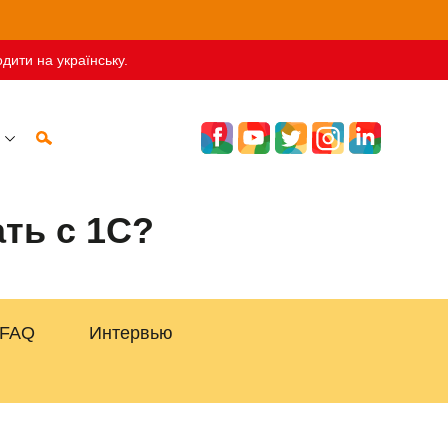
дити на українську.
ть с 1С?
FAQ
Интервью