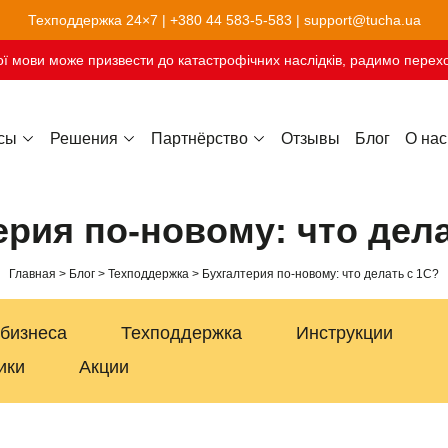
Техподдержка 24×7 |
+380 44 583-5-583
|
support@tucha.ua
ї мови може призвести до катастрофічних наслідків, радимо перехо
сы
Решения
Партнёрство
Отзывы
Блог
О нас
Хостинг сайтов-конструкторов
ерия по-новому: что дела
Главная
Блог
Техподдержка
Бухгалтерия по-новому: что делать с 1С?
 бизнеса
Техподдержка
Инструкции
ики
Акции