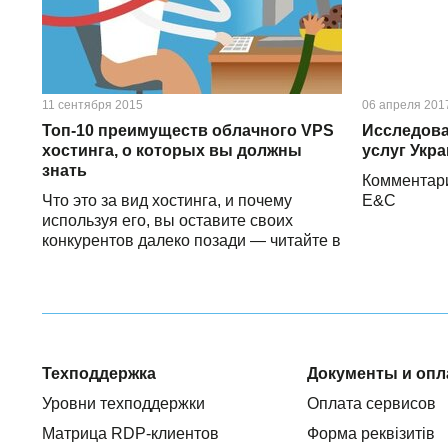
11 сентября 2015
06 апреля 201
Топ-10 преимуществ облачного VPS
Исследова
хостинга, о которых вы должны
услуг Укр
знать
Комментар
Что это за вид хостинга, и почему
E&C
используя его, вы оставите своих
конкурентов далеко позади — читайте в
нашей статье и делайте правильный
выбор
Техподдержка
Документы и опл
Уровни техподдержки
Оплата сервисов
Матрица RDP-клиентов
Форма реквізитів