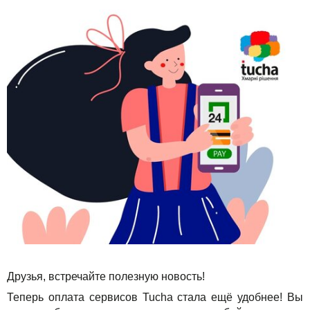
Решения
TuchaBackup
Удаленный офис
Карьера
Для бизнеса
TuchaHosting
Реселінг хостингу
Контакты
Техподдержка
TuchaSync
Инструкции
FAQ
Интервью
Авторская колонка
События
Праздники
Друзья, встречайте полезную новость!
Акции
Теперь оплата сервисов Tucha стала ещё удобнее! Вы