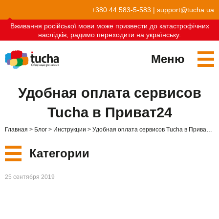
+380 44 583-5-583
|
support@tucha.ua
Вживання російської мови може призвести до катастрофічних
наслідків, радимо переходити на українську.
Меню
Сервисы
Удобная оплата сервисов
TuchaKube
Решения
Tucha в Приват24
TuchaFlex+
Бухгалтерия в облаке
Партнёрство
Главная
Блог
Инструкции
Удобная оплата сервисов Tucha в Приват24
TuchaBit+
Облака для e-commerce
Стать партнёром
Отзывы
Категории
TuchaBit
Хостиг сайтов на Laravel
Наши партнёры
Блог
Новые
25 сентября 2019
TuchaHost
Хостинг CRM
О нас
Сервисы
TuchaMetal
Хостинг сайтов-конструкторов
Компания