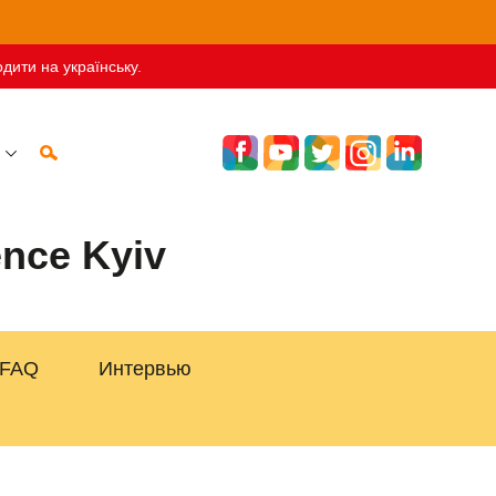
дити на українську.
ence Kyiv
FAQ
Интервью