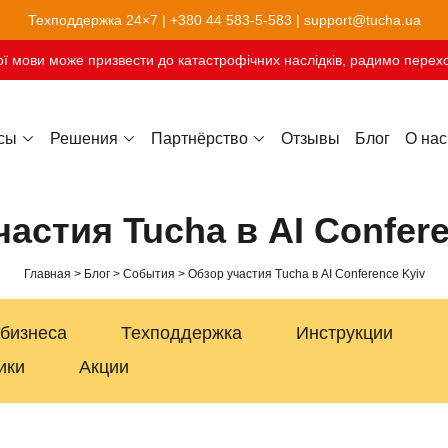
Техподдержка 24×7 |
+380 44 583-5-583
|
support@tucha.ua
ї мови може призвести до катастрофічних наслідків, радимо перехо
сы
Решения
Партнёрство
Отзывы
Блог
О нас
Хостинг сайтов-конструкторов
астия Tucha в AI Confer
Главная
Блог
События
Обзор участия Tucha в AI Conference Kyiv
 бизнеса
Техподдержка
Инструкции
ики
Акции