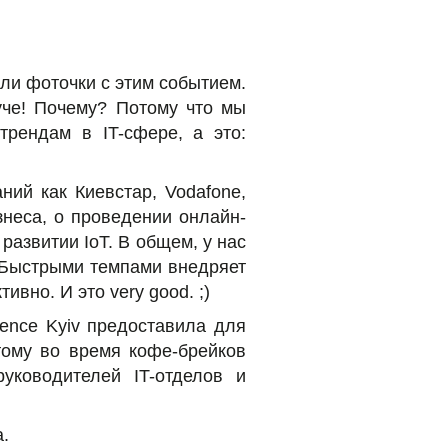
ли фоточки с этим событием.
уче! Почему? Потому что мы
рендам в IT-сфере, а это:
ий как Киевстар, Vodafone,
знеса, о проведении онлайн-
развитии IoT. В общем, у нас
с Быстрыми темпами внедряет
вно. И это very good. ;)
ence Kyiv предоставила для
тому во время кофе-брейков
уководителей IT-отделов и
.