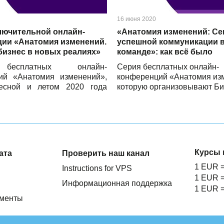
16 июня 2020
лючительной онлайн-
«Анатомия изменений: Се
ии «Анатомия изменений.
успешной коммуникации 
 бизнес в новых реалиях»
команде»: как всё было
бесплатных онлайн-
Серия бесплатных онлайн-
ий «Анатомия изменений»,
конференций «Анатомия из
есной и летом 2020 года
которую организовывают Би
ывали Битрикс24 вместе с
наши общие партнёры в теч
щими партнёрами, подходит
и лета 2020 года, продолжае
Этот сезон был посвящен
приспосабливаться к
м: собственно, благодаря
виям и возник формат таких
Курсы 
ата
Проверить наш канал
оприятий. В течение этого
1 EUR 
сперты из разных компаний
Instructions for VPS
и о том, что волнует
1 EUR 
Информационная поддержка
мателей сейчас: продажи,
1 EUR 
 коммуникации в команде в
ументы
ся условиях.