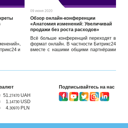
09 июня 2020
креты
Обзор онлайн-конференции
в
«Анатомия изменений: Увеличивай
продажи без роста расходов»
Всё больше конференций переходят в
менений»,
формат онлайн. В частности Битрикс24
трикс24 и
вместе с нашими общими партнёрами
ение весны
организовали новую серию бесплатных
тся.
онлайн-конференций «Анатомия
изменений». Одно из таких
мероприятий, «Анатомия изменений:
Увеличивай продажи без роста
расходов», состоялось 28 мая 2020
валют
Подписывайтесь на нас
года при поддержке компании Business
=
51.
UAH
Inside. Мы также не могли пропустить
27470
такую полезную онлайн-конференцию и
=
1.
USD
14730
с радостью стали её
=
4.
PLN
30970
информационными партнерами.