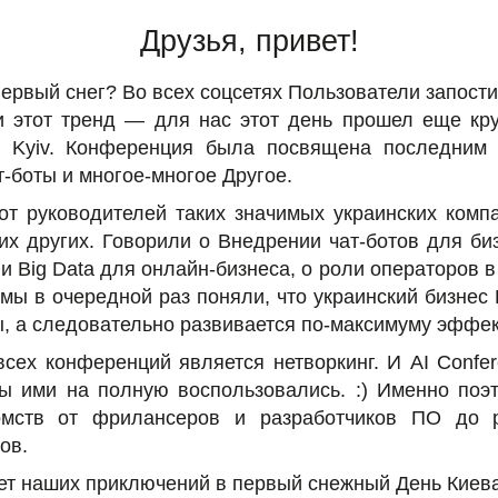
Друзья, привет!
первый снег? Во всех соцсетях Пользователи запости
 этот тренд — для нас этот день прошел еще кр
e Kyiv. Конференция была посвящена последним т
т-боты и многое-многое Другое.
т руководителей таких значимых украинских компан
их других. Говорили о Внедрении чат-ботов для би
и Big Data для онлайн-бизнеса, о роли операторов в 
 мы в очередной раз поняли, что украинский бизне
 а следовательно развивается по-максимуму эффекти
сех конференций является нетворкинг. И AI Confer
мы ими на полную воспользовались. :) Именно поэ
мств от фрилансеров и разработчиков ПО до р
ов.
ет наших приключений в первый снежный День Киева