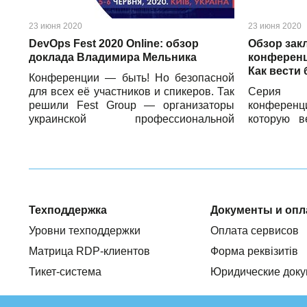
23 июня 2020
23 июня 2020
DevOps Fest 2020 Online: обзор
Обзор зак
доклада Владимира Мельника
конференц
Как вести
Конференции — быть! Но безопасной
для всех её участников и спикеров. Так
Серия 
решили Fest Group — организаторы
конференц
украинской профессиональной
которую в
конференции DevOps Fest 2020 — и
организов
провели событие в онлайн-формате.
нашими об
Несмотря на то, что из-за карантина
к концу. 
дата проведения мероприятия
умению 
несколько раз изменялась, всем
изменения
желающим всё же удалось прослушать
новым усло
Техподдержка
Документы и опл
доклады от лучших украинских и
онлайн-мер
зарубежных ИТ-экспертов. DevOps Fest
времени эк
Уровни техподдержки
Оплата сервисов
Online 2020 проходил в течение двух
говорил
Матрица RDP-клиентов
Форма реквізитів
дней, 5 и 6 июня 2020 года, а её
предприни
участники смогли при этом «stay safe,
маркетинг,
Тикет-система
Юридические док
stay positive, stay educated».
изменивших