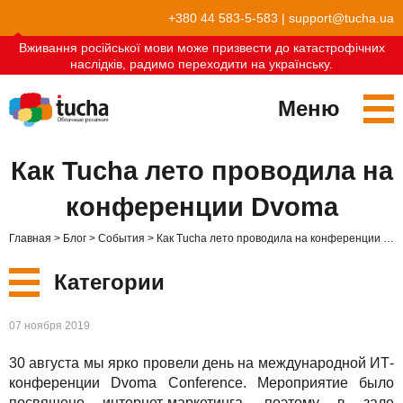
+380 44 583-5-583
|
support@tucha.ua
Вживання російської мови може призвести до катастрофічних
наслідків, радимо переходити на українську.
Меню
Сервисы
Как Tucha лето проводила на
TuchaKube
Решения
конференции Dvoma
TuchaFlex+
Бухгалтерия в облаке
Партнёрство
Главная
Блог
События
Как Tucha лето проводила на конференции Dvoma
TuchaBit+
Облака для e-commerce
Стать партнёром
Отзывы
Категории
TuchaBit
Хостиг сайтов на Laravel
Наши партнёры
Блог
Новые
07 ноября 2019
TuchaHost
Хостинг CRM
О нас
30 августа мы ярко провели день на международной ИТ-
Сервисы
TuchaMetal
Хостинг сайтов-конструкторов
Компания
конференции Dvoma Conference. Мероприятие было
посвящено интернет-маркетинга, поэтому в зале