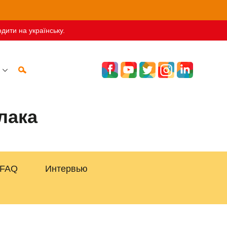
дити на українську.
лака
FAQ
Интервью