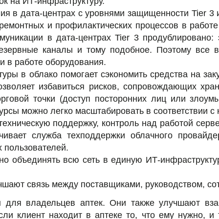
ок на ИТ-инфраструктуру.
я в дата-центрах с уровнями защищенности Tier 3 
ремонтных и профилактических процессов в работе
уникации в дата-центрах Tier 3 продублировано: 
езервные каналы и тому подобное. Поэтому все 
и в работе оборудования.
уры в облако помогает сэкономить средства на зак
озволяет избавиться рисков, сопровождающих хра
орговой точки (доступ посторонних лиц или злоу
ресурсы можно легко масштабировать в соответствии 
техническую поддержку, контроль над работой серв
чивает служба техподдержки облачного провайд
 пользователей.
о объединять всю сеть в единую ИТ-инфраструктур
чшают связь между поставщиками, руководством, со
ы для владельцев аптек. Они также улучшают вза
сли клиент находит в аптеке то, что ему нужно, и 