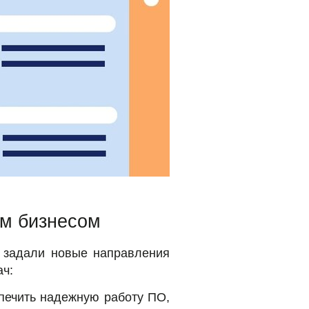
ым бизнесом
н задали новые направления
ач:
печить надежную работу ПО,