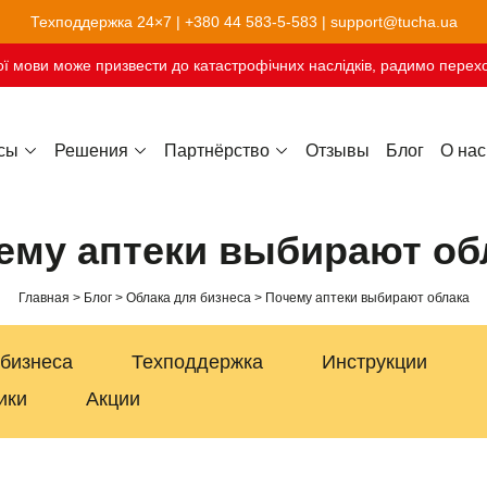
Техподдержка 24×7 |
+380 44 583-5-583
|
support@tucha.ua
ї мови може призвести до катастрофічних наслідків, радимо перехо
сы
Решения
Партнёрство
Отзывы
Блог
О нас
Хостинг сайтов-конструкторов
ему аптеки выбирают об
Главная
Блог
Облака для бизнеса
Почему аптеки выбирают облака
 бизнеса
Техподдержка
Инструкции
ики
Акции