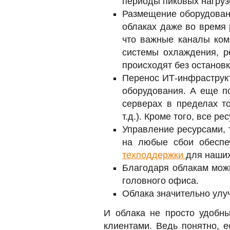
периоды пиковых нагруз
Размещение оборудовани
облаках даже во время 
что важные каналы комм
системы охлаждения, р
происходят без остановк
Перенос ИТ-инфраструкт
оборудования. А еще п
серверах в пределах т
т.д.). Кроме того, все 
Управление ресурсами, 
на любые сбои обеспе
техподдержки
для наших
Благодаря облакам можн
головного офиса.
Облака значительно улу
И облака не просто удобн
клиентами. Ведь понятно, е