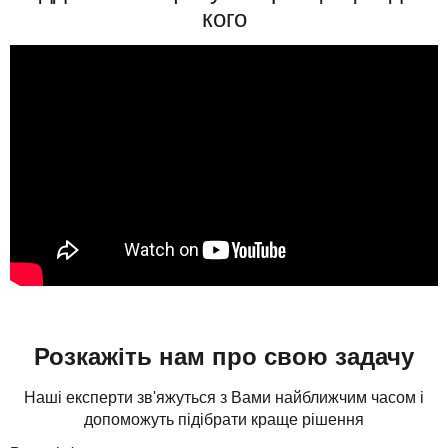
кого
Розкажіть нам про свою задачу
Наші експерти зв'яжуться з Вами найближчим часом і
допоможуть підібрати краще рішення