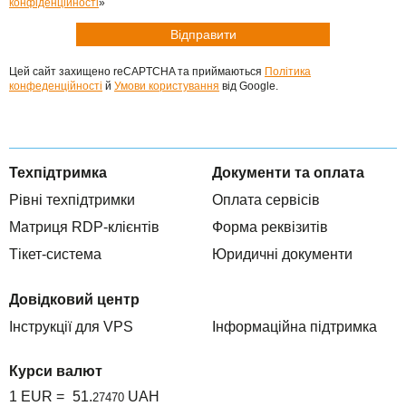
конфіденційності
»
Цей сайт захищено reCAPTCHA та приймаються
Політика
конфеденційності
й
Умови користування
від Google.
Техпідтримка
Документи та оплата
Рівні техпідтримки
Оплата сервісів
Матриця RDP-клієнтів
Форма реквізитів
Тікет-система
Юридичні документи
Довідковий центр
Інструкції для VPS
Інформаційна підтримка
Курси валют
1 EUR =
51.
UAH
27470