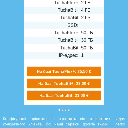
TuchaFlex+
2 ГБ
TuchaBit+
4 ГБ
TuchaBit
2 ГБ
SSD:
TuchaFlex+
50 ГБ
TuchaBit+
30 ГБ
TuchaBit
50 ГБ
IP-адрес:
1
На базі TuchaFlex+: 35,50 €
На базі TuchaBit+: 23,00 €
На базі TuchaBit: 21,00 €
Конфігурації орієнтовні і залежать від конкретних задач
конкретного клієнта. Всі наші сервіси досить гнучкі і легко