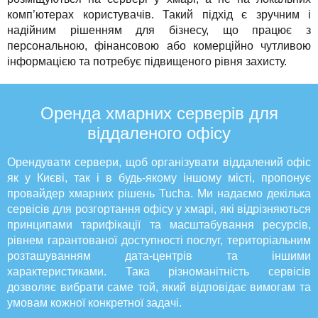
комп’ютерах користувачів. Такий підхід є зручним і
надійним рішенням для бізнесу, що працює з
персональною, фінансовою або комерційно чутливою
інформацією та потребує підвищеного рівня захисту.
Оренда хмарних серверів для
віддаленого офісу
Орендувати сервери, щоб організувати віддалений офіс
як у Києві, так і в будь-якому іншому місті, пропонує
провайдер хмарних рішень Tucha. Ми надаємо декілька
сервісів для розгортання офісу у хмарі, які відрізняються
принципами тарифікації та масштабування ресурсів,
рівнем гарантованої доступності послуг, територіальним
розташуванням дата-центрів та іншими
характеристиками. Така різноманітність сервісів
дозволяє вибрати саме той, який відповідає вимогам та
умовам кожної конкретної задачі.