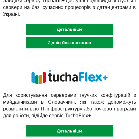
Завдяки сервісу TuchaBit+ доступні надшвидкі віртуальні
сервери на базі сучасних процесорів з дата-центрами в
Україні.
Детальніше
7 днів безкоштовно
Для користування серверами гнучких конфігурацій з
майданчиками в Словаччині, які також допоможуть
розмістити всю ІТ-інфраструктуру або точково програми
для роботи, підійде сервіс TuchaFlex+.
Детальніше