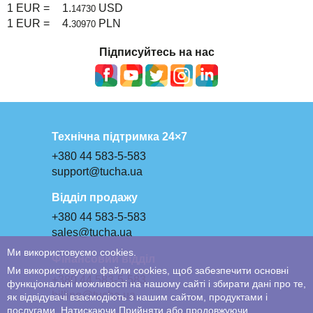
1 EUR =
1.
USD
14730
1 EUR =
4.
PLN
30970
Підписуйтесь на нас
Технічна підтримка 24×7
+380 44 583-5-583
support@tucha.ua
Відділ продажу
+380 44 583-5-583
sales@tucha.ua
Ми використовуємо cookies.
Фінансовий відділ
Ми використовуємо файли cookies, щоб забезпечити основні
+380 44 583-5-583
функціональні можливості на нашому сайті і збирати дані про те,
billing@tucha.ua
як відвідувачі взаємодіють з нашим сайтом, продуктами і
послугами. Натискаючи Прийняти або продовжуючи