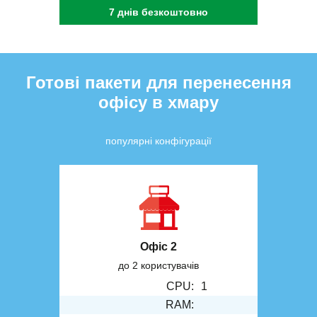
7 днів безкоштовно
Готові пакети для перенесення
офісу в хмару
популярні конфігурації
Офіс 2
до 2 користувачів
CPU:
1
RAM: