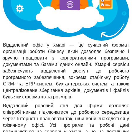
TuchaHosting
Реселінг хостингу
Контакти
TuchaSync
Віддалений офіс у хмарі — це сучасний формат
організації роботи бізнесу, який дозволяє безпечно і
зручно працювати з корпоративними програмами,
документами та базами даних онлайн. Хмарні сервіси
забезпечують віддалений доступ до робочого
програмного забезпечення, зокрема стабільну роботу
CRM- та ERP-систем, бухгалтерських систем, а також
централізоване зберігання архівів, документів і файлів
будь-яких форматів та розмірів.
Віддалений робочий стіл для фірми дозволяє
співробітникам підключатися до робочого середовища
через Інтернет і працювати так, ніби вони знаходяться у
фізичному офісі. Усі програми та робочі дані
розміщуються на сервері у хмарі, а не на локальних