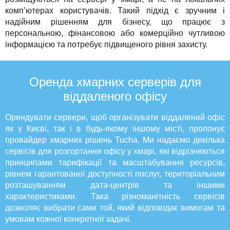
комп’ютерах користувачів. Такий підхід є зручним і
надійним рішенням для бізнесу, що працює з
персональною, фінансовою або комерційно чутливою
інформацією та потребує підвищеного рівня захисту.
Оренда хмарних серверів для
віддаленого офісу
Орендувати сервери, щоб організувати віддалений офіс
як у Києві, так і в будь-якому іншому місті, пропонує
провайдер хмарних рішень Tucha. Ми надаємо декілька
сервісів для розгортання офісу у хмарі, які відрізняються
принципами тарифікації та масштабування ресурсів,
рівнем гарантованої доступності послуг, територіальним
розташуванням дата-центрів та іншими
характеристиками. Така різноманітність сервісів
дозволяє вибрати саме той, який відповідає вимогам та
умовам кожної конкретної задачі.