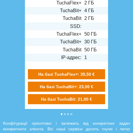
TuchaFlex+
2 ГБ
TuchaBit+
4 ГБ
TuchaBit
2 ГБ
SSD:
TuchaFlex+
50 ГБ
TuchaBit+
30 ГБ
TuchaBit
50 ГБ
IP-адрес:
1
На базі TuchaFlex+: 35,50 €
На базі TuchaBit+: 23,00 €
На базі TuchaBit: 21,00 €
Конфігурації орієнтовні і залежать від конкретних задач
конкретного клієнта. Всі наші сервіси досить гнучкі і легко