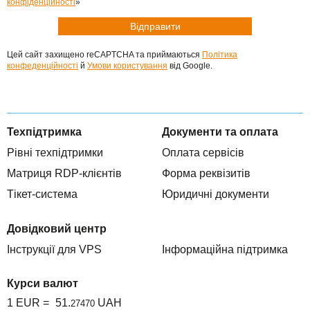
конфіденційності
»
Цей сайт захищено reCAPTCHA та приймаються
Політика
конфеденційності
й
Умови користування
від Google.
Техпідтримка
Документи та оплата
Рівні техпідтримки
Оплата сервісів
Матриця RDP-клієнтів
Форма реквізитів
Тікет-система
Юридичні документи
Довідковий центр
Інструкції для VPS
Інформаційна підтримка
Курси валют
1 EUR =
51.
UAH
27470