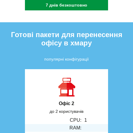
7 днів безкоштовно
Готові пакети для перенесення
офісу в хмару
популярні конфігурації
Офіс 2
до 2 користувачів
CPU:
1
RAM: