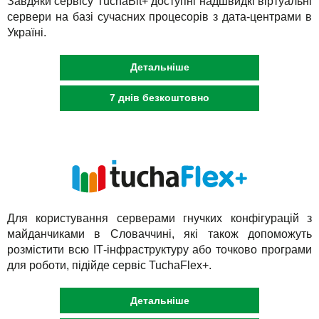
Завдяки сервісу TuchaBit+ доступні надшвидкі віртуальні
сервери на базі сучасних процесорів з дата-центрами в
Україні.
Детальніше
7 днів безкоштовно
Для користування серверами гнучких конфігурацій з
майданчиками в Словаччині, які також допоможуть
розмістити всю ІТ-інфраструктуру або точково програми
для роботи, підійде сервіс TuchaFlex+.
Детальніше