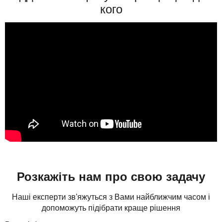
кого
Розкажіть нам про свою задачу
Наші експерти зв'яжуться з Вами найближчим часом і
допоможуть підібрати краще рішення