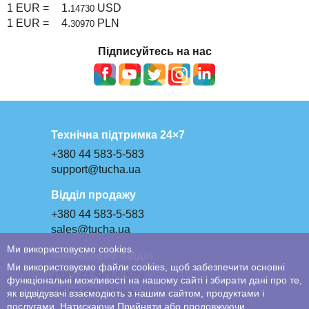
1 EUR =
1.
USD
14730
1 EUR =
4.
PLN
30970
Підписуйтесь на нас
Технічна підтримка 24×7
+380 44 583-5-583
support@tucha.ua
Відділ продажу
+380 44 583-5-583
sales@tucha.ua
Ми використовуємо cookies.
Фінансовий відділ
Ми використовуємо файли cookies, щоб забезпечити основні
+380 44 583-5-583
функціональні можливості на нашому сайті і збирати дані про те,
billing@tucha.ua
як відвідувачі взаємодіють з нашим сайтом, продуктами і
послугами. Натискаючи Прийняти або продовжуючи