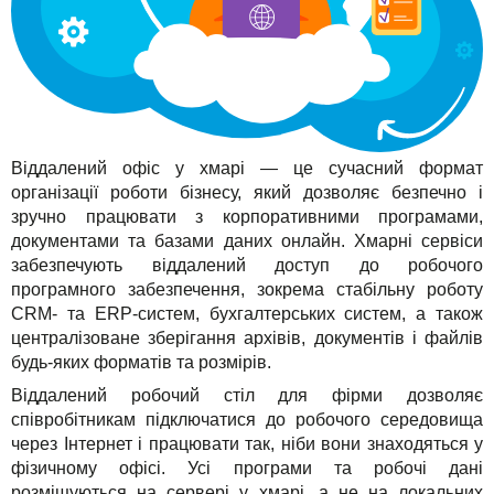
TuchaHosting
Реселінг хостингу
Контакти
TuchaSync
Віддалений офіс у хмарі — це сучасний формат
організації роботи бізнесу, який дозволяє безпечно і
зручно працювати з корпоративними програмами,
документами та базами даних онлайн. Хмарні сервіси
забезпечують віддалений доступ до робочого
програмного забезпечення, зокрема стабільну роботу
CRM- та ERP-систем, бухгалтерських систем, а також
централізоване зберігання архівів, документів і файлів
будь-яких форматів та розмірів.
Віддалений робочий стіл для фірми дозволяє
співробітникам підключатися до робочого середовища
через Інтернет і працювати так, ніби вони знаходяться у
фізичному офісі. Усі програми та робочі дані
розміщуються на сервері у хмарі, а не на локальних