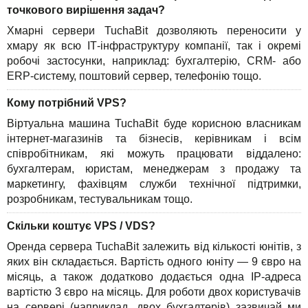
точкового вирішення задач?
Хмарні сервери TuchaBit дозволяють переносити у
хмару як всю ІТ-інфраструктуру компанії, так і окремі
робочі застосунки, наприклад: бухгалтерію, CRM- або
ERP-систему, поштовий сервер, телефонію тощо.
Кому потрібний VPS?
Віртуальна машина TuchaBit буде корисною власникам
інтернет-магазинів та бізнесів, керівникам і всім
співробітникам, які можуть працювати віддалено:
бухгалтерам, юристам, менеджерам з продажу та
маркетингу, фахівцям служби технічної підтримки,
розробникам, тестувальникам тощо.
Скільки коштує VPS / VDS?
Оренда сервера TuchaBit залежить від кількості юнітів, з
яких він складається. Вартість одного юніту — 9 євро на
місяць, а також додатково додається одна IP-адреса
вартістю 3 євро на місяць. Для роботи двох користувачів
на сервері (наприклад, двох бухгалтерів) зазвичай ми