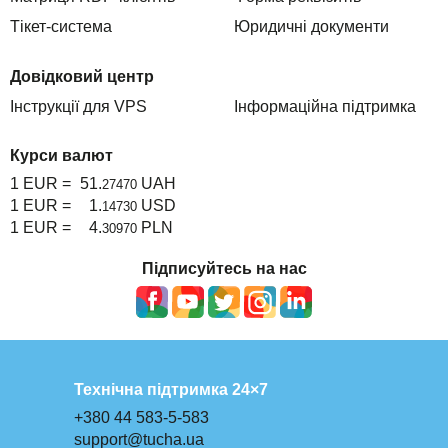
Тікет-система
Юридичні документи
Довідковий центр
Інструкції для VPS
Інформаційна підтримка
Курси валют
1 EUR =
51.
UAH
27470
1 EUR =
1.
USD
14730
1 EUR =
4.
PLN
30970
Підписуйтесь на нас
Технічна підтримка 24×7
+380 44 583-5-583
support@tucha.ua