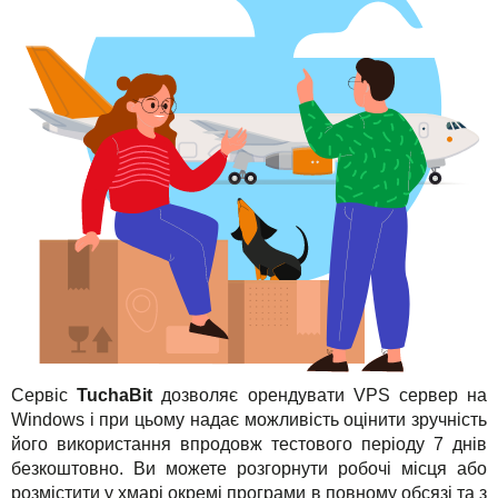
TuchaHosting
Реселінг хостингу
Контакти
TuchaSync
Сервіс
TuchaBit
дозволяє орендувати VPS сервер на
Windows і при цьому надає можливість оцінити зручність
його використання впродовж тестового періоду 7 днів
безкоштовно. Ви можете розгорнути робочі місця або
розмістити у хмарі окремі програми в повному обсязі та з