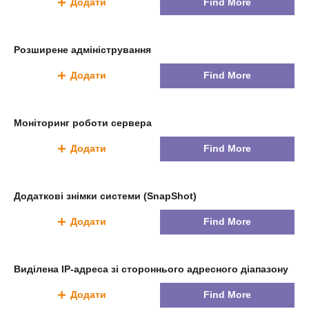
Додати
Find More
Розширене адміністрування
Додати
Find More
Моніторинг роботи сервера
Додати
Find More
Додаткові знімки системи (SnapShot)
Додати
Find More
Виділена IP-адреса зі стороннього адресного діапазону
Додати
Find More