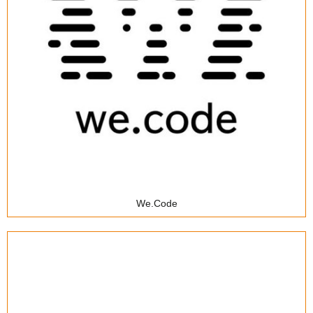
Коворкінг
We.Code