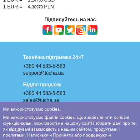
14730
1 EUR =
4.
PLN
30970
Підписуйтесь на нас
Технічна підтримка 24×7
+380 44 583-5-583
support@tucha.ua
Відділ продажу
+380 44 583-5-583
sales@tucha.ua
Ми використовуємо cookies.
Фінансовий відділ
Ми використовуємо файли cookies, щоб забезпечити основні
+380 44 583-5-583
функціональні можливості на нашому сайті і збирати дані про те,
billing@tucha.ua
як відвідувачі взаємодіють з нашим сайтом, продуктами і
послугами. Натискаючи Прийняти або продовжуючи