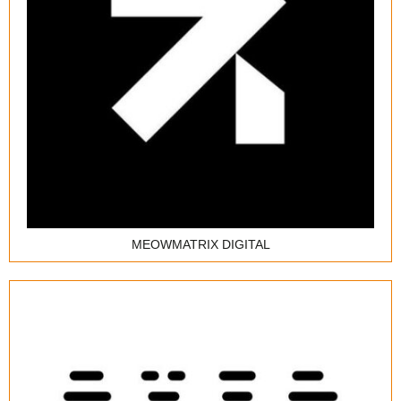
Інтернет-провайдер
Інтегратор
ІТ-аутсорсинг
Дистриб'ютор ІТ-рішень
Сервіс-центр
Навчальний центр
MEOWMATRIX DIGITAL
Реклама, просування, консалтинг
E-mail-маркетинг
Медичні інформаційні системи