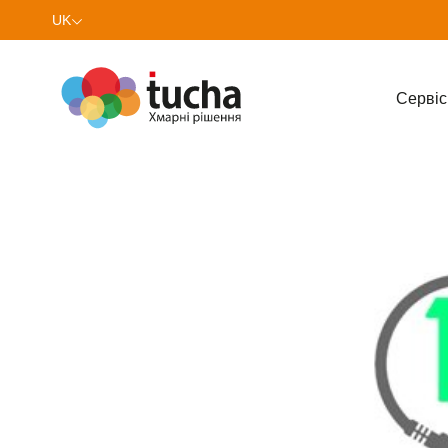
UK
EN
Cервіс