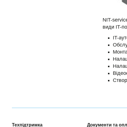
NIT-servi
види IT-п
IT-аут
Обслу
Монта
Налаш
Налаш
Відео
Створ
Техпідтримка
Документи та оп