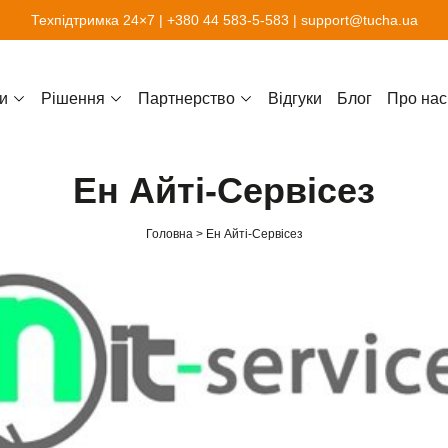
Техпідтримка 24×7 |
+380 44 583-5-583
|
support@tucha.ua
и
Рішення
Партнерство
Відгуки
Блог
Про нас
Ен Айті-Сервісез
Головна
Ен Айті-Сервісез