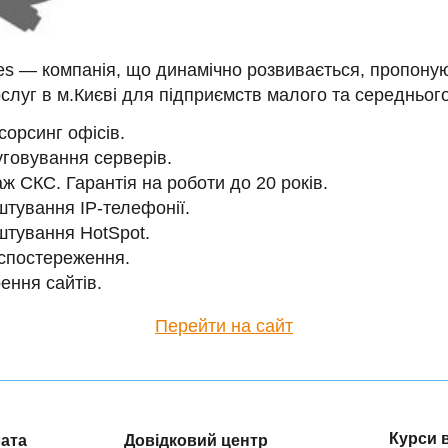
ces — компанія, що динамічно розвивається, пропоную
ослуг в м.Києві для підприємств малого та середнього
сорсинг офісів.
говування серверів.
ж СКС. Гарантія на роботи до 20 років.
тування IP-телефонії.
тування HotSpot.
спостереження.
ення сайтів.
Перейти на сайт
Курси 
лата
Довідковий центр