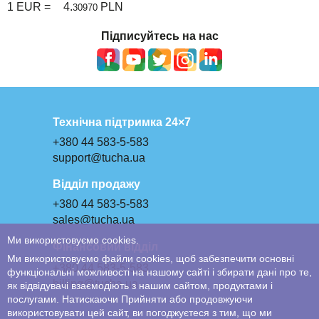
1 EUR =
4.
PLN
30970
Підписуйтесь на нас
Технічна підтримка 24×7
+380 44 583-5-583
support@tucha.ua
Відділ продажу
+380 44 583-5-583
sales@tucha.ua
Ми використовуємо cookies.
Фінансовий відділ
Ми використовуємо файли cookies, щоб забезпечити основні
+380 44 583-5-583
функціональні можливості на нашому сайті і збирати дані про те,
billing@tucha.ua
як відвідувачі взаємодіють з нашим сайтом, продуктами і
послугами. Натискаючи Прийняти або продовжуючи
використовувати цей сайт, ви погоджуєтеся з тим, що ми