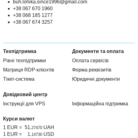
buh.lohika.since1996@gmail.com
TuchaHosting
Реселінг хостингу
Контакти
+38 067 670 1960
+38 068 185 1277
TuchaSync
+38 067 674 3257
Техпідтримка
Документи та оплата
Рівні техпідтримки
Оплата сервісів
Матриця RDP-клієнтів
Форма реквізитів
Тікет-система
Юридичні документи
Довідковий центр
Інструкції для VPS
Інформаційна підтримка
Курси валют
1 EUR =
51.
UAH
27470
1 EUR =
1.
USD
14730