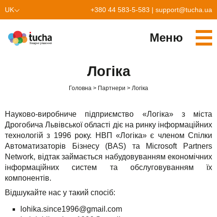
UK
+380 44 583-5-583
|
support@tucha.ua
EN
Меню
Cервіси
Логіка
TuchaKube
Рішення
Головна
Партнери
Логіка
TuchaFlex+
Бухгалтерія у хмарі
Партнерство
Науково-виробниче підприємство «Логіка» з міста
TuchaBit+
Хмари для e-commerce
Стати партнером
Відгуки
Дрогобича Львівської області діє на ринку інформаційних
технологій з 1996 року. НВП «Логіка» є членом Спілки
TuchaBit
Хостиг сайтів на Laravel
Наші партнери
Блог
Автоматизаторів Бізнесу (BAS) та Microsoft Partners
Network, відтак займається набудовуванням економічних
TuchaHost
Хостинг CRM
Про нас
інформаційних систем та обслуговуванням їх
компонентів.
TuchaMetal
Хостинг сайтів-конструкторів
Компанія
Відшукайте нас у такий спосіб:
TuchaBackup
Віддалений офіс
Кар'єра
lohika.since1996@gmail.com