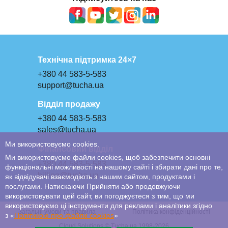
Технічна підтримка 24×7
+380 44 583-5-583
support@tucha.ua
Відділ продажу
+380 44 583-5-583
sales@tucha.ua
Ми використовуємо cookies.
Фінансовий відділ
Ми використовуємо файли cookies, щоб забезпечити основні
+380 44 583-5-583
функціональні можливості на нашому сайті і збирати дані про те,
billing@tucha.ua
як відвідувачі взаємодіють з нашим сайтом, продуктами і
послугами. Натискаючи Прийняти або продовжуючи
використовувати цей сайт, ви погоджуєтеся з тим, що ми
використовуємо ці інструменти для реклами і аналітики згідно
Загальні умови та правила
Політика конфіденційності
з «
Політикою про файли сookies
»
Cloud Solutions © Tucha.ua 1998-2026