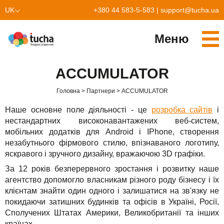
UK
+380 44 583-5-583
|
support@tucha.ua
EN
Меню
Cервіси
ACCUMULATOR
TuchaKube
Рішення
Головна
Партнери
ACCUMULATOR
TuchaFlex+
Бухгалтерія у хмарі
Партнерство
Наше основне поле діяльності - це
розробка сайтів
і
нестандартних високонавантажених веб-систем,
TuchaBit+
Хмари для e-commerce
Стати партнером
Відгуки
мобільних додатків для Android і IPhone, створення
незабутнього фірмового стилю, впізнаваного логотипу,
TuchaBit
Хостиг сайтів на Laravel
Наші партнери
Блог
яскравого і зручного дизайну, вражаючою 3D графіки.
За 12 років безперервного зростання і розвитку наше
TuchaHost
Хостинг CRM
Про нас
агентство допомогло власникам різного роду бізнесу і їх
TuchaMetal
Хостинг сайтів-конструкторів
Компанія
клієнтам знайти один одного і залишатися на зв'язку не
покидаючи затишних будинків та офісів в Україні, Росії,
TuchaBackup
Віддалений офіс
Кар'єра
Сполучених Штатах Америки, Великобританії та інших
країнах.