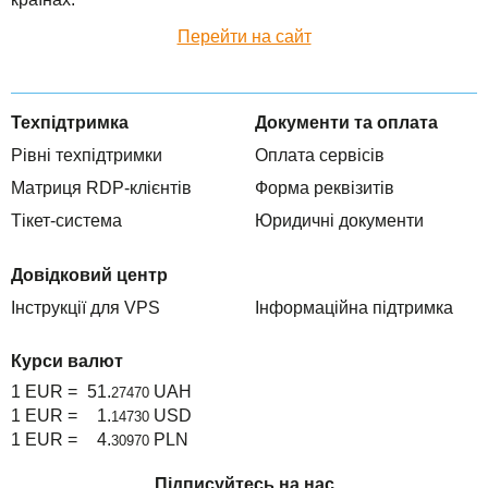
TuchaHosting
Реселінг хостингу
Контакти
Перейти на сайт
TuchaSync
Техпідтримка
Документи та оплата
Рівні техпідтримки
Оплата сервісів
Матриця RDP-клієнтів
Форма реквізитів
Тікет-система
Юридичні документи
Довідковий центр
Інструкції для VPS
Інформаційна підтримка
Курси валют
1 EUR =
51.
UAH
27470
1 EUR =
1.
USD
14730
1 EUR =
4.
PLN
30970
Підписуйтесь на нас