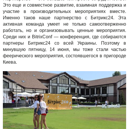
Сервисы
TuchaBackup
Удаленный офис
Карьера
Это еще и совместное развитие, взаимная поддержка и
участие в производительных мероприятиях вместе.
Решения
TuchaHosting
Реселінг хостингу
Контакты
Именно таков наше партнерство с Битрикс24. Эта
активная команда умеет не только самоотверженно
Для бизнеса
TuchaSync
работать, но и организовывать ценные мероприятия.
Среди них и BitrixConf — конференция, где собираются
Техподдержка
партнеры Битрикс24 со всей Украины. Поэтому в
минувшую пятницу, 14 июня, мы тоже стали частью
Инструкции
феерического мероприятия, состоявшегося в пригороде
Киева.
FAQ
Интервью
Авторская колонка
События
Праздники