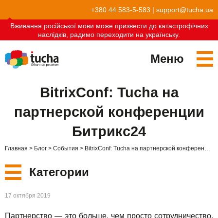
+380 44 583-5-583
|
support@tucha.ua
Вживання російської мови може призвести до катастрофічних
наслідків, радимо переходити на українську.
Меню
Сервисы
BitrixConf: Tucha на
TuchaKube
Решения
партнерской конференции
TuchaFlex+
Бухгалтерия в облаке
Партнёрство
Битрикс24
TuchaBit+
Облака для e-commerce
Стать партнёром
Отзывы
Главная
Блог
События
BitrixConf: Tucha на партнерской конференции Битрикс24
TuchaBit
Хостиг сайтов на Laravel
Наши партнёры
Блог
Категории
TuchaHost
Хостинг CRM
О нас
Новые
17 октября 2019
TuchaMetal
Хостинг сайтов-конструкторов
Компания
Партнерство — это больше, чем просто сотрудничество.