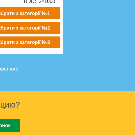
HDD:
2×1000
ібрати з категорії №1
ібрати з категорії №2
ібрати з категорії №3
кретного
ацию?
онок