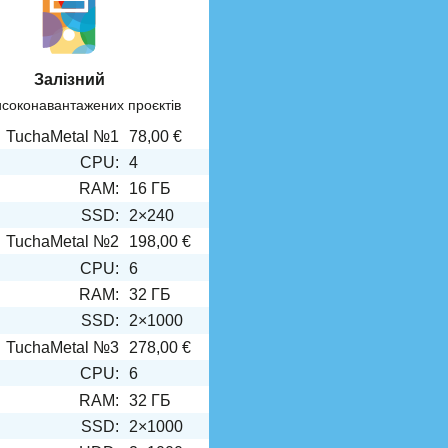
Залізний
исоконавантажених проєктів
TuchaMetal №1
78,00 €
CPU:
4
RAM:
16 ГБ
SSD:
2×240
TuchaMetal №2
198,00 €
CPU:
6
RAM:
32 ГБ
SSD:
2×1000
TuchaMetal №3
278,00 €
CPU:
6
RAM:
32 ГБ
SSD:
2×1000