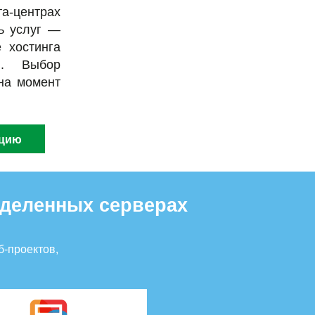
-центрах
ь услуг —
 хостинга
й. Выбор
на момент
ацию
ыделенных серверах
б-проектов,