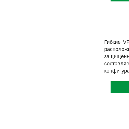
Гибкие V
располож
защищенн
составля
конфигура