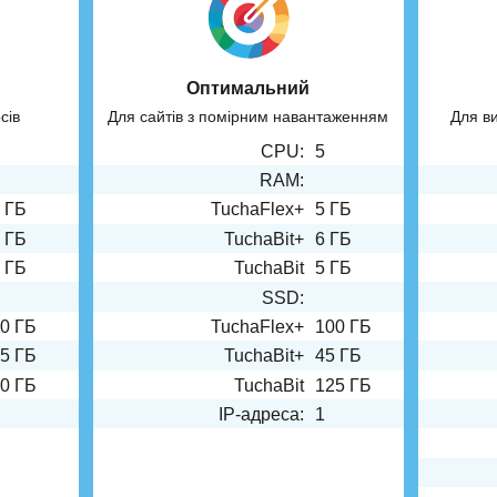
Оптимальний
сів
Для сайтів з помірним навантаженням
Для в
CPU:
5
RAM:
 ГБ
TuchaFlex+
5 ГБ
 ГБ
TuchaBit+
6 ГБ
 ГБ
TuchaBit
5 ГБ
SSD:
0 ГБ
TuchaFlex+
100 ГБ
5 ГБ
TuchaBit+
45 ГБ
0 ГБ
TuchaBit
125 ГБ
IP-адреса:
1