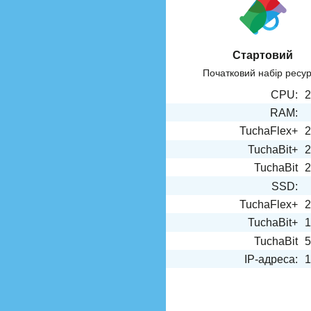
Стартовий
Початковий набір ресур
CPU:
2
RAM:
TuchaFlex+
2
TuchaBit+
2
TuchaBit
2
SSD:
TuchaFlex+
2
TuchaBit+
1
TuchaBit
5
IP-адреса:
1