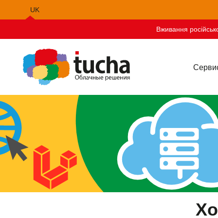
UK
EN
Вживання російсько
PL
Серви
Хо