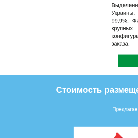
Выделен
Украины,
99,9%. Ф
крупных
конфигур
заказа.
Стоимость размеще
Предлагаем