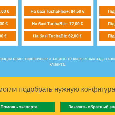
,00 €
На базі TuchaFlex+: 84,50 €
Під
00 €
На базі TuchaBit+: 72,00 €
Під
00 €
На базі TuchaBit: 62,00 €
Під
рации ориентировочные и зависят от конкретных задач кон
клиента.
могли подобрать нужную конфигур
Помощь эксперта
Заказать обратный зв