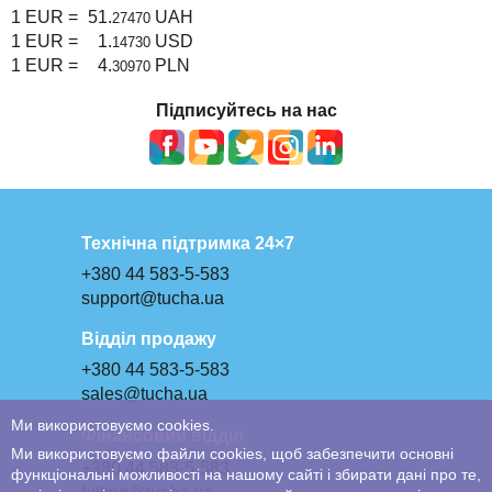
1 EUR =
51.
UAH
27470
1 EUR =
1.
USD
14730
1 EUR =
4.
PLN
30970
Підписуйтесь на нас
Технічна підтримка 24×7
+380 44 583-5-583
support@tucha.ua
Відділ продажу
+380 44 583-5-583
sales@tucha.ua
Ми використовуємо cookies.
Фінансовий відділ
Ми використовуємо файли cookies, щоб забезпечити основні
+380 44 583-5-583
функціональні можливості на нашому сайті і збирати дані про те,