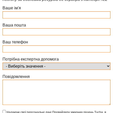
TuchaHosting
Реселінг хостингу
Контакти
Ваше ім'я
TuchaSync
Ваша пошта
Ваш телефон
Потрібна експертна допомога
Повідомлення
Надаючи свої персональні дані Провайдеру хмарних рішень Tucha, я