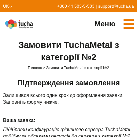
UK
+380 44 583-5-583
|
support@tucha.ua
EN
Меню
PL
Cервіси
Замовити TuchaMetal з
TuchaKube
Рішення
категорії №2
TuchaFlex+
Бухгалтерія у хмарі
Партнерство
Головна
Замовити TuchaMetal з категорії №2
TuchaBit+
Хмари для e-commerce
Стати партнером
Відгуки
Підтверждення замовлення
TuchaBit
Хостиг сайтів на Laravel
Наші партнери
Блог
Залишився всього один крок до оформлення заявки.
Заповніть форму нижче.
TuchaHost
Хостинг CRM
Про нас
TuchaMetal
Хостинг сайтів-конструкторів
Компанія
Ваша заявка:
TuchaBackup
Віддалений офіс
Кар'єра
Підібрати конфігурацію фізичного сервера TuchaMetal
подібну за обсягами ресурсів до сервера з категрії №2