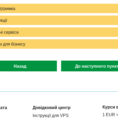
дтримка
кції
і сервіси
 для бізнесу
Назад
До наступного пунк
Курси 
лата
Довідковий центр
1 EUR 
Інструкції для VPS