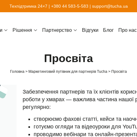
Техпідтримка 24×7 |
+380 44 583-5-583
|
support@tucha.ua
и
Рішення
Партнерство
Відгуки
Блог
Про нас
Просвіта
Головна
Маркетинговий путівник для партнерів Tucha
Просвіта
Забезпечення партнерів та їх клієнтів кор
роботи у хмарах — важлива частина нашої 
регулярно:
створюємо фахові статті, кейси та наочн
готуємо огляди та відеоуроки для YouT
проводимо вебінари та онлайн-презента