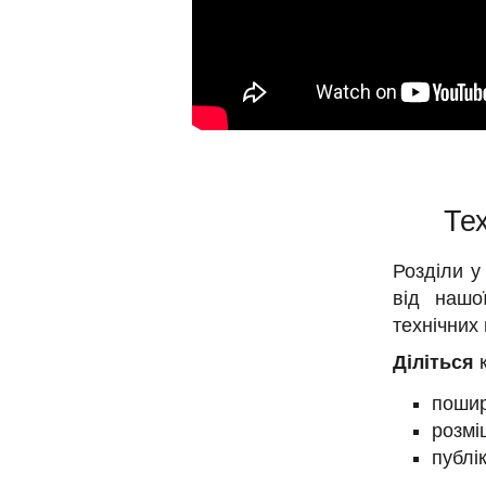
Тех
Розділи 
від нашо
технічних
Діліться
пошир
розмі
публі