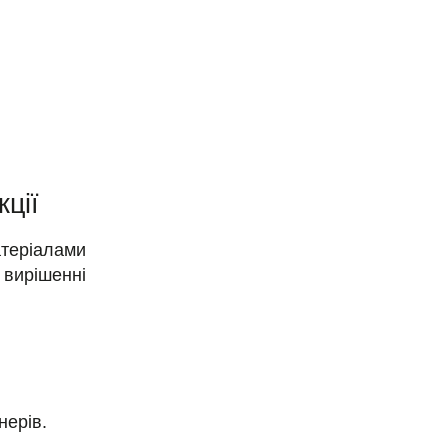
кції
атеріалами
вирішенні
нерів.