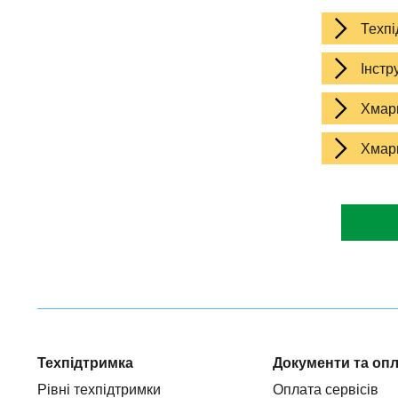
Техпі
Інстру
Хмарн
Хмари
Техпідтримка
Документи та оп
Рівні техпідтримки
Оплата сервісів