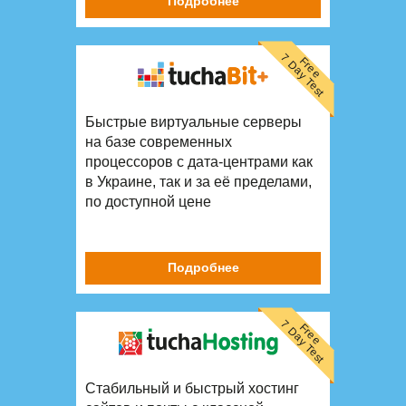
Подробнее
7 Day Test
Free
Быстрые виртуальные серверы
на базе современных
процессоров с дата-центрами как
в Украине, так и за её пределами,
по доступной цене
Подробнее
7 Day Test
Free
Стабильный и быстрый хостинг