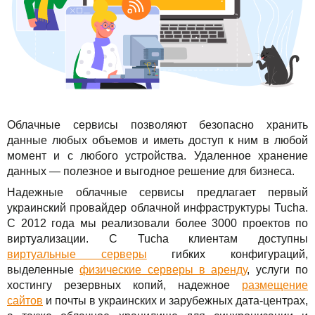
TuchaBackup
Удаленный офис
Карьера
TuchaHosting
Реселінг хостингу
Контакты
TuchaSync
Облачные сервисы позволяют безопасно хранить
данные любых объемов и иметь доступ к ним в любой
момент и с любого устройства. Удаленное хранение
данных — полезное и выгодное решение для бизнеса.
Надежные облачные сервисы предлагает первый
украинский провайдер облачной инфраструктуры Tucha.
С 2012 года мы реализовали более 3000 проектов по
виртуализации. С Tucha клиентам доступны
виртуальные серверы
гибких конфигураций,
выделенные
физические серверы в аренду
, услуги по
хостингу резервных копий, надежное
размещение
сайтов
и почты в украинских и зарубежных дата-центрах,