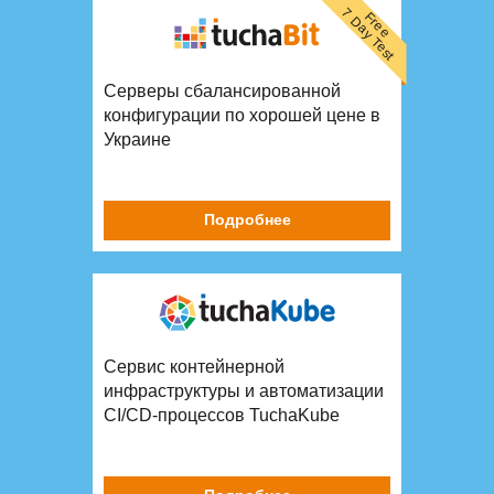
7 Day Test
Free
Серверы сбалансированной
конфигурации по хорошей цене в
Украине
Подробнее
Сервис контейнерной
инфраструктуры и автоматизации
CI/CD-процессов TuchaKube