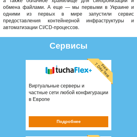
а также облачное хранилище для синхронизации и
обмена файлами. А еще — мы первыми в Украине и
одними из первых в мире запустили сервис
предоставления контейнерной инфраструктуры и
автоматизации CI/CD-процессов.
Сервисы
7 Day Test
Free
Виртуальные серверы и
частные сети любой конфигурации
в Европе
Подробнее