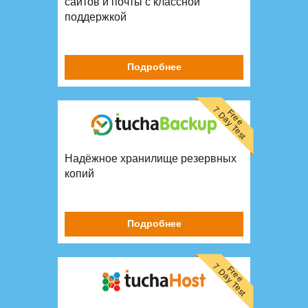
сайтов и почты с классной
поддержкой
Подробнее
7 Day Test
Free
Надёжное хранилище резервных
копий
Подробнее
7 Day Test
Free