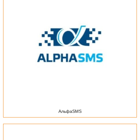
Веб-студия
Интернет-провайдер
Интегратор
ИТ-аутсорсинг
Дистрибьютор ИТ-решений
Сервис-центр
Учебный центр
АльфаSMS
Реклама, продвижение, консалтинг