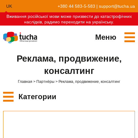
UK
+380 44 583-5-583
|
support@tucha.ua
Вживання російської мови може призвести до катастрофічних
EN
наслідків, радимо переходити на українську.
Меню
Сервисы
Реклама, продвижение,
TuchaKube
Решения
консалтинг
TuchaFlex+
Бухгалтерия в облаке
Партнёрство
Главная
Партнёры
Реклама, продвижение, консалтинг
TuchaBit+
Облака для e-commerce
Стать партнёром
Отзывы
Категории
TuchaBit
Хостиг сайтов на Laravel
Наши партнёры
Блог
Все партнёры
TuchaHost
Хостинг CRM
О нас
Бухучёт
TuchaMetal
Хостинг сайтов-конструкторов
Компания