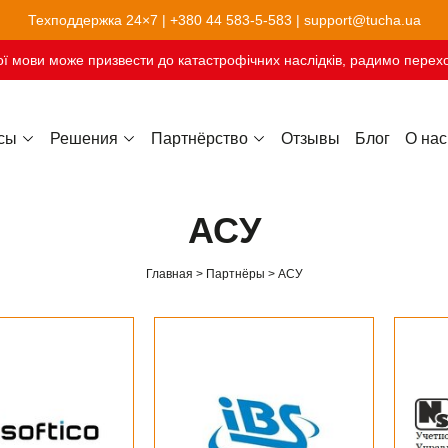
Техподдержка 24×7 |
+380 44 583-5-583
|
support@tucha.ua
ї мови може призвести до катастрофічних наслідків, радимо перехо
сы
Решения
Партнёрство
Отзывы
Блог
О нас
Хостинг сайтов-конструкторов
АСУ
Главная
Партнёры
АСУ