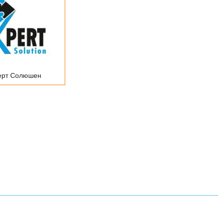
ерт Солюшен