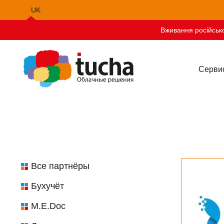
UK
EN
Вживання російсько
Серви
Все партнёры
Бухучёт
M.E.Doc