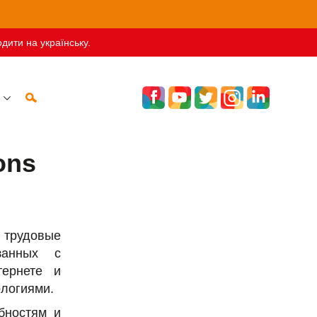
дити на українську.
ons
 трудовые
занных с
тернете и
логиями.
бностям и