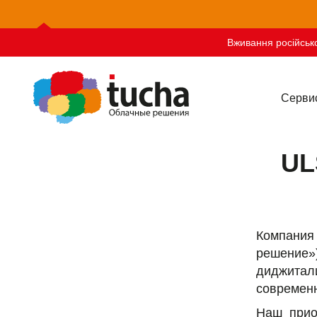
Вживання російсько
Серви
UL
Компания
решение
диджитал
современ
Наш прио