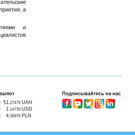
вательские
приятия, а
ятиями и
циалистов
валют
Подписывайтесь на нас
=
51.
UAH
27470
=
1.
USD
14730
=
4.
PLN
30970