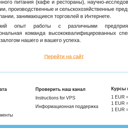
ного питания (кафе и рестораны), научно-исследо
ии, производственные и сельскохозяйственные пред
пании, занимающиеся торговлей в Интернете.
тний опыт работы с различными предпри
ональная команда высококвалифицированных спе
залогом нашего и вашего успеха.
Перейти на сайт
Курсы 
ата
Проверить наш канал
1 EUR 
Instructions for VPS
1 EUR 
Информационная поддержка
1 EUR 
ументы