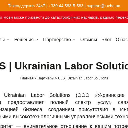
Техподдержка 24×7 |
+380 44 583-5-583
|
support@tucha.ua
ї мови може призвести до катастрофічних наслідків, радимо перехо
сы
Решения
Партнёрство
Отзывы
Блог
О нас
Хостинг сайтов-конструкторов
S | Ukrainian Labor Soluti
Главная
Партнёры
ULS | Ukrainian Labor Solutions
 Ukrainian Labor Solutions (ООО «Украинские
») предоставляет полный спектр услуг, свя
изацией бизнеса, созданием присутствия в Ин
ными высокотехнологичными управленческими техно
ритет — внимательное отношение к вашим потре