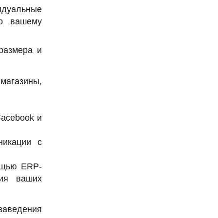
идуальные
но вашему
размера и
магазины,
acebook и
никации с
ощью ERP-
ния ваших
аведения