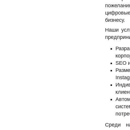
пожелани
цифровые
бизнесу.
Наши усл
предприн
Разр
корпо
SEO 
Разме
Insta
Инди
клиен
Автом
сист
потре
Среди н