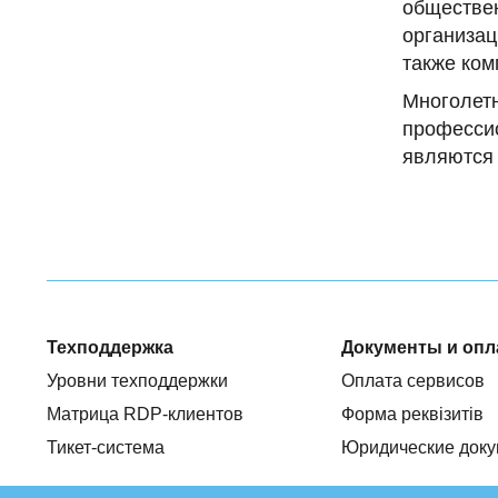
обществен
организац
также ком
Многоле
професси
являются 
Техподдержка
Документы и опл
Уровни техподдержки
Оплата сервисов
Матрица RDP-клиентов
Форма реквізитів
Тикет-система
Юридические док