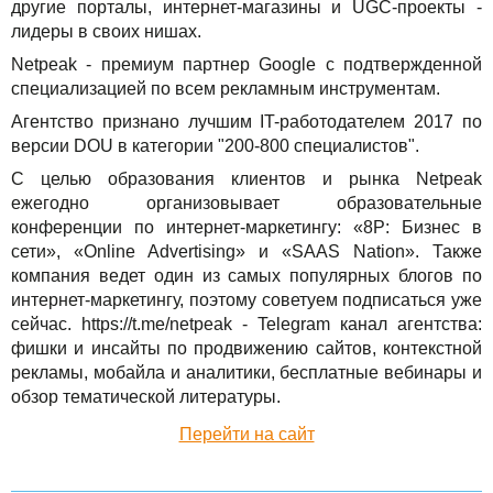
другие порталы, интернет-магазины и UGC-проекты -
TuchaBackup
Удаленный офис
Карьера
лидеры в своих нишах.
Netpeak - премиум партнер Google с подтвержденной
TuchaHosting
Реселінг хостингу
Контакты
специализацией по всем рекламным инструментам.
TuchaSync
Агентство признано лучшим IT-работодателем 2017 по
версии DOU в категории "200-800 специалистов".
С целью образования клиентов и рынка Netpeak
ежегодно организовывает образовательные
конференции по интернет-маркетингу: «8P: Бизнес в
сети», «Online Advertising» и «SAAS Nation». Также
компания ведет один из самых популярных блогов по
интернет-маркетингу, поэтому советуем подписаться уже
сейчас. https://t.me/netpeak - Telegram канал агентства:
фишки и инсайты по продвижению сайтов, контекстной
рекламы, мобайла и аналитики, бесплатные вебинары и
обзор тематической литературы.
Перейти на сайт