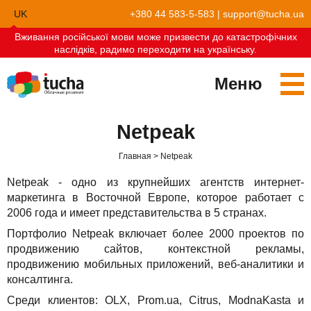
UK
+380 44 583-5-583
|
support@tucha.ua
Вживання російської мови може призвести до катастрофічних
EN
наслідків, радимо переходити на українську.
Меню
Сервисы
Netpeak
TuchaKube
Решения
Главная
Netpeak
TuchaFlex+
Бухгалтерия в облаке
Партнёрство
Netpeak - одно из крупнейших агентств интернет-
маркетинга в Восточной Европе, которое работает с
TuchaBit+
Облака для e-commerce
Стать партнёром
Отзывы
2006 года и имеет представительства в 5 странах.
Портфолио Netpeak включает более 2000 проектов по
TuchaBit
Хостиг сайтов на Laravel
Наши партнёры
Блог
продвижению сайтов, контекстной рекламы,
продвижению мобильных приложений, веб-аналитики и
TuchaHost
Хостинг CRM
О нас
консалтинга.
TuchaMetal
Хостинг сайтов-конструкторов
Компания
Среди клиентов: OLX, Prom.ua, Citrus, ModnaKasta и