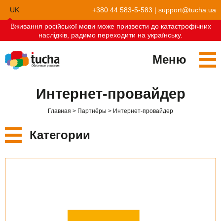
UK
+380 44 583-5-583
|
support@tucha.ua
Вживання російської мови може призвести до катастрофічних
EN
наслідків, радимо переходити на українську.
Меню
Сервисы
Интернет-провайдер
TuchaKube
Решения
Главная
Партнёры
Интернет-провайдер
TuchaFlex+
Бухгалтерия в облаке
Партнёрство
Категории
TuchaBit+
Облака для e-commerce
Стать партнёром
Отзывы
Все партнёры
TuchaBit
Хостиг сайтов на Laravel
Наши партнёры
Блог
Бухучёт
TuchaHost
Хостинг CRM
О нас
TuchaMetal
Хостинг сайтов-конструкторов
Компания
M.E.Doc