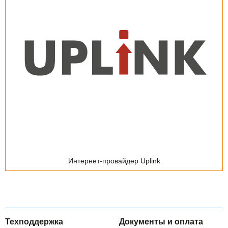
Интернет-провайдер
Интегратор
ИТ-аутсорсинг
Дистрибьютор ИТ-решений
Сервис-центр
Учебный центр
Интернет-провайдер Uplink
Реклама, продвижение, консалтинг
E-mail-маркетинг
Техподдержка
Документы и оплата