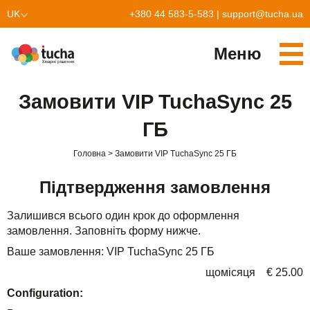
UK
+380 44 583-5-583
|
support@tucha.ua
EN
Меню
Cервіси
Замовити VIP TuchaSync 25
TuchaKube
Рішення
ГБ
TuchaFlex+
Бухгалтерія у хмарі
Партнерство
Головна
Замовити VIP TuchaSync 25 ГБ
TuchaBit+
Хмари для e-commerce
Стати партнером
Відгуки
Підтвердження замовлення
TuchaBit
Хостиг сайтів на Laravel
Наші партнери
Блог
Залишився всього один крок до оформлення
замовлення. Заповніть форму нижче.
TuchaHost
Хостинг CRM
Про нас
Ваше замовлення: VIP TuchaSync 25 ГБ
TuchaMetal
Хостинг сайтів-конструкторів
Компанія
щомісяця € 25.00
TuchaBackup
Віддалений офіс
Кар'єра
Configuration: