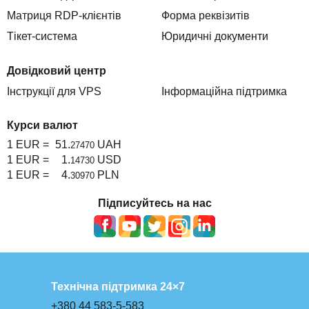
Матриця RDP-клієнтів
Форма реквізитів
Тікет-система
Юридичні документи
Довідковий центр
Інструкції для VPS
Інформаційна підтримка
Курси валют
1 EUR =
51.
UAH
27470
1 EUR =
1.
USD
14730
1 EUR =
4.
PLN
30970
Підписуйтесь на нас
Технічна підтримка 24×7
+380 44 583-5-583