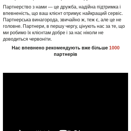
TuchaHosting
Реселінг хостингу
Контакти
Партнерство з нами — це дружба, надійна підтримка і
впевненість, що ваш клієнт отримує найкращий сервіс.
TuchaSync
Партнерська винагорода, звичайно ж, теж є, але це не
головне. Партнери, в першу чергу, цінують нас за те, що
ми робимо їх клієнтам добре і за нас ніколи не
доводиться червоніти.
Нас впевнено рекомендують вже більше
1000
партнерів