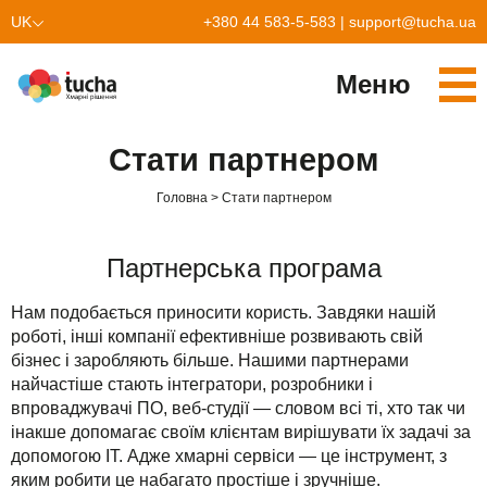
UK
+380 44 583-5-583
|
support@tucha.ua
EN
Меню
PL
Cервіси
Стати партнером
TuchaKube
Рішення
Головна
Стати партнером
TuchaFlex+
Бухгалтерія у хмарі
Партнерство
Партнерська програма
TuchaBit+
Хмари для e-commerce
Стати партнером
Відгуки
Нам подобається приносити користь. Завдяки нашій
TuchaBit
Хостиг сайтів на Laravel
Наші партнери
Блог
роботі, інші компанії ефективніше розвивають свій
бізнес і заробляють більше. Нашими партнерами
TuchaHost
Хостинг CRM
Про нас
найчастіше стають інтегратори, розробники і
впроваджувачі ПО, веб-студії — словом всі ті, хто так чи
TuchaMetal
Хостинг сайтів-конструкторів
Компанія
інакше допомагає своїм клієнтам вирішувати їх задачі за
допомогою ІТ. Адже хмарні сервіси — це інструмент, з
TuchaBackup
Віддалений офіс
Кар'єра
яким робити це набагато простіше і зручніше.