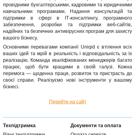
провідними бухгалтерськими, кадровими та юридичними
TuchaHosting
Реселінг хостингу
Контакти
навчальними програмами. Надання консультацій та
TuchaSync
підтримки в сфері в ІТ-консалтингу, програмного
забезпечення, розробки та підтримки веб-сайтів,
надійних та безпечних антивірусних програм для захисту
вашого бізнесу.
Основними перевагами компанії Uniqid є втілення всіх
ваших ідей та мрій в реальність і відповідальність за їх
реалізацію. Команда кваліфікованих менеджерів багато
працює, щоб бути кращими в своїй галузі. Кожна
перемога — щоденна праця, розвиток та пристрасть до
своєї справи. Реалізуємо нові інструменти у вашому
бізнесі.
Перейти на сайт
Техпідтримка
Документи та оплата
Рівні техпідтримки
Оплата сервісів