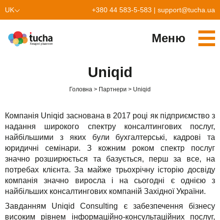
UK
+380 44 583-5-583
|
support@tucha.ua
EN
Меню
Cервіси
Uniqid
TuchaKube
Рішення
Головна
Партнери
Uniqid
TuchaFlex+
Бухгалтерія у хмарі
Партнерство
Компанія Uniqid заснована в 2017 році як підприємство з
TuchaBit+
Хмари для e-commerce
Стати партнером
Відгуки
надання широкого спектру консалтингових послуг,
найбільшими з яких були бухгалтерські, кадрові та
TuchaBit
Хостиг сайтів на Laravel
Наші партнери
Блог
юридичні семінари. З кожним роком спектр послуг
значно розширюється та базується, перш за все, на
TuchaHost
Хостинг CRM
Про нас
потребах клієнта. За майже трьохрічну історію досвіду
компанія значно виросла і на сьогодні є однією з
TuchaMetal
Хостинг сайтів-конструкторів
Компанія
найбільших консалтингових компаній Західної України.
Завданням Uniqid Consulting є забезпечення бізнесу
TuchaBackup
Віддалений офіс
Кар'єра
високим рівнем інформаційно-консультаційних послуг,