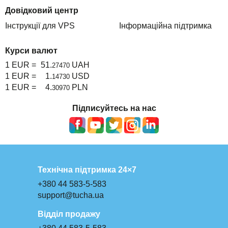
Довідковий центр
Інструкції для VPS
Інформаційна підтримка
Курси валют
1 EUR =
51.
UAH
27470
1 EUR =
1.
USD
14730
1 EUR =
4.
PLN
30970
Підписуйтесь на нас
Технічна підтримка 24×7
+380 44 583-5-583
support@tucha.ua
Відділ продажу