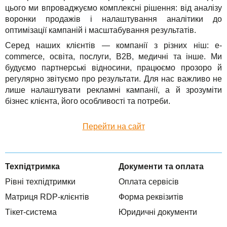
цього ми впроваджуємо комплексні рішення: від аналізу
TuchaHosting
Реселінг хостингу
Контакти
воронки продажів і налаштування аналітики до
TuchaSync
оптимізації кампаній і масштабування результатів.
Серед наших клієнтів — компанії з різних ніш: e-
commerce, освіта, послуги, B2B, медичні та інше. Ми
будуємо партнерські відносини, працюємо прозоро й
регулярно звітуємо про результати. Для нас важливо не
лише налаштувати рекламні кампанії, а й зрозуміти
бізнес клієнта, його особливості та потреби.
Перейти на сайт
Техпідтримка
Документи та оплата
Рівні техпідтримки
Оплата сервісів
Матриця RDP-клієнтів
Форма реквізитів
Тікет-система
Юридичні документи