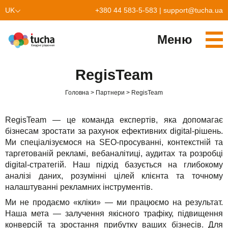
UK
+380 44 583-5-583
|
support@tucha.ua
EN
Меню
Cервіси
RegisTeam
TuchaKube
Рішення
Головна
Партнери
RegisTeam
TuchaFlex+
Бухгалтерія у хмарі
Партнерство
RegisTeam — це команда експертів, яка допомагає
TuchaBit+
Хмари для e-commerce
Стати партнером
Відгуки
бізнесам зростати за рахунок ефективних digital-рішень.
Ми спеціалізуємося на SEO-просуванні, контекстній та
TuchaBit
Хостиг сайтів на Laravel
Наші партнери
Блог
таргетованій рекламі, вебаналітиці, аудитах та розробці
digital-стратегій. Наш підхід базується на глибокому
TuchaHost
Хостинг CRM
Про нас
аналізі даних, розумінні цілей клієнта та точному
налаштуванні рекламних інструментів.
TuchaMetal
Хостинг сайтів-конструкторів
Компанія
Ми не продаємо «кліки» — ми працюємо на результат.
Наша мета — залучення якісного трафіку, підвищення
TuchaBackup
Віддалений офіс
Кар'єра
конверсій та зростання прибутку ваших бізнесів. Для