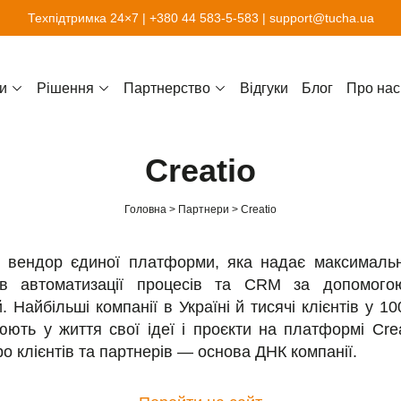
Техпідтримка 24×7 |
+380 44 583-5-583
|
support@tucha.ua
и
Рішення
Партнерство
Відгуки
Блог
Про нас
Creatio
Головна
Партнери
Creatio
— вендор єдиної платформи, яка надає максимальн
в автоматизації процесів та CRM за допомого
. Найбільші компанії в Україні й тисячі клієнтів у 1
люють у життя свої ідеї і проєкти на платформі Cre
ро клієнтів та партнерів — основа ДНК компанії.