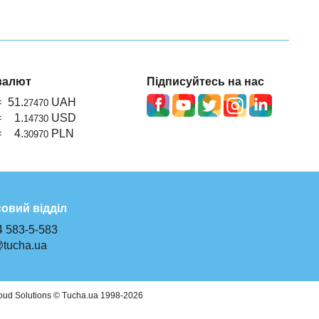
валют
Підписуйтесь на нас
=
51.
UAH
27470
=
1.
USD
14730
=
4.
PLN
30970
овий відділ
4 583-5-583
@tucha.ua
oud Solutions © Tucha.ua 1998-2026