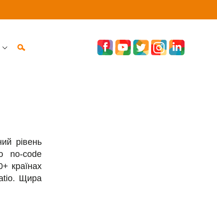
ий рівень
ю no-code
00+ країнах
atio. Щира