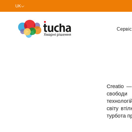
UK
EN
Cервіс
Creatio 
свободи 
технологій
світу вті
турбота п