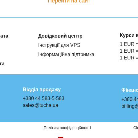
Перейти на сайт
Курси 
лата
Довідковий центр
1 EUR 
Інструкції для VPS
1 EUR 
Інформаційна підтримка
1 EUR 
ти
Відділ продажу
Фінанс
+380 44 583-5-583
+380 4
sales@tucha.ua
billing
Політика конфіденційності
Cl