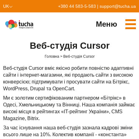
UK
+380 44 583-5-583
|
support@tucha.ua
EN
Меню
Cервіси
Веб-студія Сursor
TuchaKube
Рішення
Головна
Веб-студія Сursor
TuchaFlex+
Бухгалтерія у хмарі
Партнерство
Веб-студія Сursor вміє якісно робити повністю адаптивні
сайти і інтернет-магазини, які продають сайти з високою
TuchaBit+
Хмари для e-commerce
Стати партнером
Відгуки
конверсією; підтримувати і просувати сайти на Бітрікс,
WordPress, Drupal та OpenCart.
TuchaBit
Хостиг сайтів на Laravel
Наші партнери
Блог
Ми є золотим сертифікованим партнером «Бітрікс» в
Одесі, Хмельницькому та Вінниці. Наша компанія займає
TuchaHost
Хостинг CRM
Про нас
високі місця в рейтингах «IT-рейтинг України», CMS
TuchaMetal
Хостинг сайтів-конструкторів
Компанія
Magazine, Bitrix.
За час існування наша веб-студія зазнала кадрові зміни
TuchaBackup
Віддалений офіс
Кар'єра
всього лише на 10%. Колектив компанії - «константа»