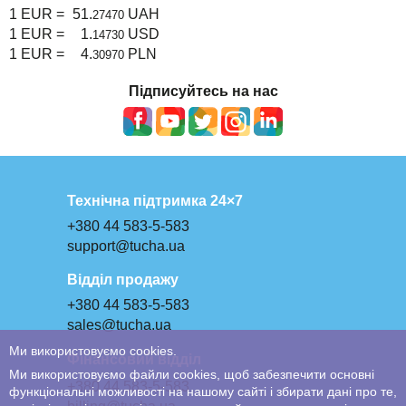
1 EUR =
51.
UAH
27470
1 EUR =
1.
USD
14730
1 EUR =
4.
PLN
30970
Підписуйтесь на нас
Технічна підтримка 24×7
+380 44 583-5-583
support@tucha.ua
Відділ продажу
+380 44 583-5-583
sales@tucha.ua
Ми використовуємо cookies.
Фінансовий відділ
Ми використовуємо файли cookies, щоб забезпечити основні
+380 44 583-5-583
функціональні можливості на нашому сайті і збирати дані про те,