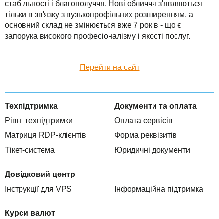
стабільності і благополуччя. Нові обличчя з'являються
TuchaHosting
Реселінг хостингу
Контакти
тільки в зв'язку з вузькопрофільних розширенням, а
основний склад не змінюється вже 7 років - що є
TuchaSync
запорука високого професіоналізму і якості послуг.
Перейти на сайт
Техпідтримка
Документи та оплата
Рівні техпідтримки
Оплата сервісів
Матриця RDP-клієнтів
Форма реквізитів
Тікет-система
Юридичні документи
Довідковий центр
Інструкції для VPS
Інформаційна підтримка
Курси валют