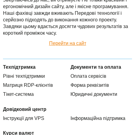
TuchaHosting
Реселінг хостингу
Контакти
ергономічний дизайн сайту, але і якісне програмування.
Наші фахівці завжди вживають Передові технології і
TuchaSync
серйозно підходять до виконання кожного проекту.
Завдяки цьому вдається досягти чудових результатів за
короткий проміжок часу.
Перейти на сайт
Техпідтримка
Документи та оплата
Рівні техпідтримки
Оплата сервісів
Матриця RDP-клієнтів
Форма реквізитів
Тікет-система
Юридичні документи
Довідковий центр
Інструкції для VPS
Інформаційна підтримка
Курси валют