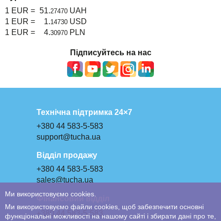
1 EUR =
51.
UAH
27470
1 EUR =
1.
USD
14730
1 EUR =
4.
PLN
30970
Підписуйтесь на нас
Технічна підтримка 24×7
+380 44 583-5-583
support@tucha.ua
Відділ продажу
+380 44 583-5-583
sales@tucha.ua
Ми використовуємо cookies.
Фінансовий відділ
Ми використовуємо файли cookies, щоб забезпечити основні
+380 44 583-5-583
функціональні можливості на нашому сайті і збирати дані про те,