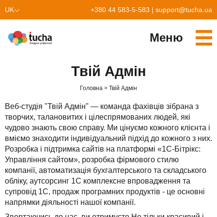
UK
+380 44 583-5-583
|
support@tucha.ua
EN
Меню
Cервіси
Твій Адмін
TuchaKube
Рішення
Головна
Твій Адмін
TuchaFlex+
Бухгалтерія у хмарі
Партнерство
Веб-студія "Твій Адмін" — команда фахівців зібрана з
творчих, талановитих і цілеспрямованих людей, які
TuchaBit+
Хмари для e-commerce
Стати партнером
Відгуки
чудово знають свою справу. Ми цінуємо кожного клієнта і
вміємо знаходити індивідуальний підхід до кожного з них.
TuchaBit
Хостиг сайтів на Laravel
Наші партнери
Блог
Розробка і підтримка сайтів на платформі «1С-Бітрікс:
Управління сайтом», розробка фірмового стилю
TuchaHost
Хостинг CRM
Про нас
компанії, автоматизація бухгалтерського та складського
обліку, аутсорсинг 1С комплексне впровадження та
TuchaMetal
Хостинг сайтів-конструкторів
Компанія
супровід 1С, продаж програмних продуктів - це основні
напрямки діяльності нашої компанії.
TuchaBackup
Віддалений офіс
Кар'єра
Звертаючись до нас, ви отримуєте Не тільки красивий і