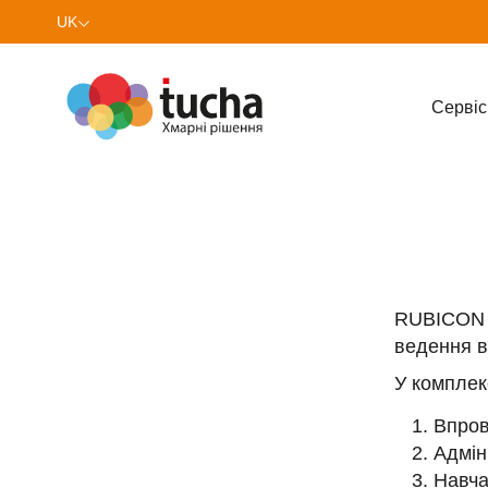
UK
EN
Cервіс
RUBICON -
ведення в
У комплек
Впро
Адмін
Навча