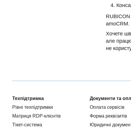
Конса
RUBICON є
amoCRM.
Хочете шв
але працю
не корист
Техпідтримка
Документи та оп
Рівні техпідтримки
Оплата сервісів
Матриця RDP-клієнтів
Форма реквізитів
Тікет-система
Юридичні докумен