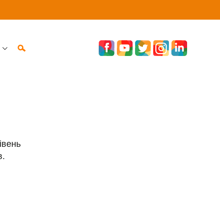
івень
в.