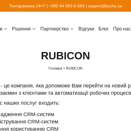
Техпідтримка 24×7 |
+380 44 583-5-583
|
support@tucha.ua
и
Рішення
Партнерство
Відгуки
Блог
Про нас
RUBICON
Головна
RUBICON
 це компанія, яка допоможе Вам перейти на новий р
заємин з клієнтами та автоматизації робочих процесі
с наших послуг входить:
вадження CRM-систем
істрування CRM-систем
ння користуванню CRM