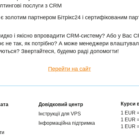
лтингові послуги з CRM
 золотим партнером Бітрікс24 і сертифікованим па
идко і якісно впровадити CRM-систему? Або у Вас C
є не так, як потрібно? А може менеджери влаштували
уються? Звертайтеся, будемо раді допомогти!
Перейти на сайт
Курси 
лата
Довідковий центр
1 EUR 
Інструкції для VPS
1 EUR 
Інформаційна підтримка
1 EUR 
ти