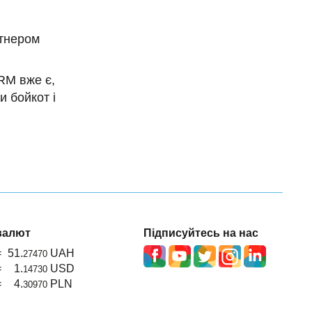
ртнером
RM вже є,
 бойкот і
валют
Підписуйтесь на нас
=
51.
UAH
27470
=
1.
USD
14730
=
4.
PLN
30970