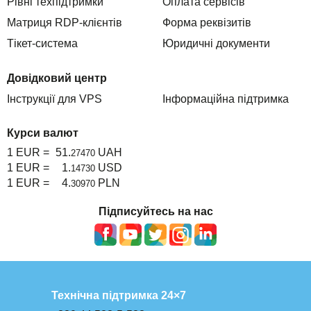
Рівні техпідтримки
Оплата сервісів
TuchaHosting
Реселінг хостингу
Контакти
Матриця RDP-клієнтів
Форма реквізитів
TuchaSync
Тікет-система
Юридичні документи
Довідковий центр
Інструкції для VPS
Інформаційна підтримка
Курси валют
1 EUR =
51.
UAH
27470
1 EUR =
1.
USD
14730
1 EUR =
4.
PLN
30970
Підписуйтесь на нас
Технічна підтримка 24×7