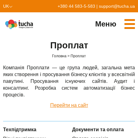
UK
+380 44 583-5-583
|
support@tucha.ua
EN
Меню
Cервіси
Проплат
TuchaKube
Рішення
Головна
Проплат
TuchaFlex+
Бухгалтерія у хмарі
Партнерство
Компанія Проплати — це група людей, загальна мета
яких створення і просування бізнесу клієнтів у всесвітній
TuchaBit+
Хмари для e-commerce
Стати партнером
Відгуки
павутині. Просування існуючих сайтів. Аудит і
консалтинг. Розробка систем автоматизації бізнес
TuchaBit
Хостиг сайтів на Laravel
Наші партнери
Блог
процесів.
TuchaHost
Хостинг CRM
Про нас
Перейти на сайт
TuchaMetal
Хостинг сайтів-конструкторів
Компанія
Техпідтримка
Документи та оплата
TuchaBackup
Віддалений офіс
Кар'єра