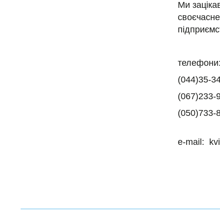
Ми заціка
своєчасне
підприємс
телефони
(044)35-3
(067)233-
(050)733-
e-mail: kv