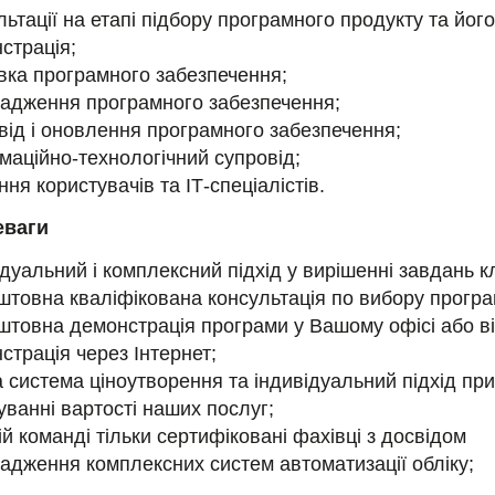
льтації на етапі підбору програмного продукту та його
страція;
вка програмного забезпечення;
адження програмного забезпечення;
від і оновлення програмного забезпечення;
маційно-технологічний супровід;
ння користувачів та ІТ-спеціалістів.
еваги
ідуальний і комплексний підхід у вирішенні завдань кл
штовна кваліфікована консультація по вибору програ
штовна демонстрація програми у Вашому офісі або в
страція через Інтернет;
а система ціноутворення та індивідуальний підхід при
ванні вартості наших послуг;
ій команді тільки сертифіковані фахівці з досвідом
адження комплексних систем автоматизації обліку;