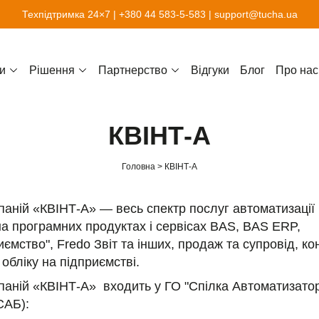
Техпідтримка 24×7 |
+380 44 583-5-583
|
support@tucha.ua
и
Рішення
Партнерство
Відгуки
Блог
Про нас
КВІНТ-А
Головна
КВІНТ-А
паній «КВІНТ-А» — весь спектр послуг автоматизації 
на програмних продуктах і сервісах BAS, BAS ERP,
ємство", Fredo Звіт та інших, продаж та супровід, ко
обліку на підприємстві.
паній «КВІНТ-А» входить у ГО "Спілка Автоматизатор
(САБ):