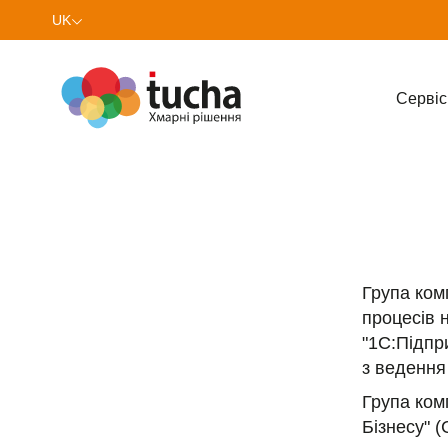
UK
EN
Cервіс
Група ком
процесів 
"1С:Підпри
з ведення 
Група ком
Бізнесу" 