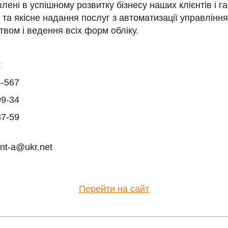
влені в успішному розвитку бізнесу наших клієнтів і г
 та якісне надання послуг з автоматизації управління
твом і ведення всіх форм обліку.
:
4-567
99-34
87-59
int-a@ukr.net
Перейти на сайт