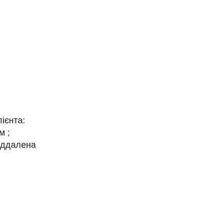
ієнта:
м ;
іддалена