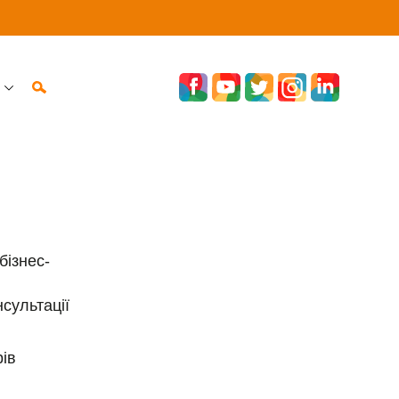
бізнес-
нсультації
ів