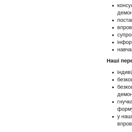
консу
демон
поста
впров
супро
інфор
навча
Наші пер
індив
безко
безко
демон
гнучк
форму
у наш
впров