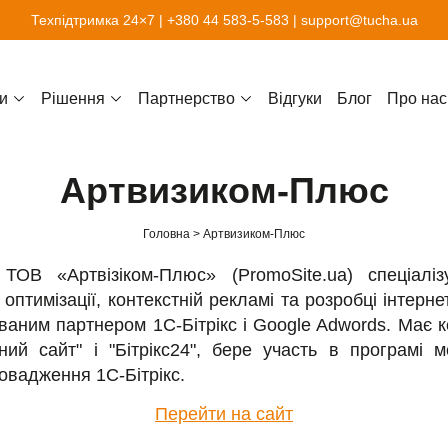
Техпідтримка 24×7 |
+380 44 583-5-583
|
support@tucha.ua
и
Рішення
Партнерство
Відгуки
Блог
Про нас
Артвизиком-Плюс
Головна
Артвизиком-Плюс
 ТОВ «Артвізіком-Плюс» (PromoSite.ua) спеціаліз
оптимізації, контекстній рекламі та розробці інтерне
ваним партнером 1С-Бітрікс і Google Adwords. Має к
ний сайт" і "Бітрікс24", бере участь в програмі м
ровадження 1С-Бітрікс.
Перейти на сайт