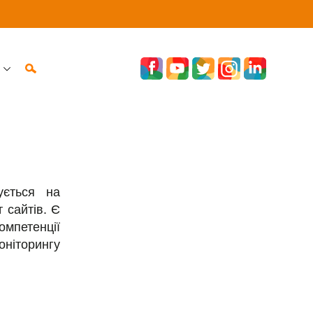
ується на
т сайтів. Є
омпетенції
оніторингу