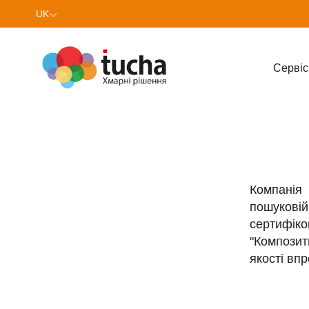
UK
EN
Cервіс
Компанія
пошуковій 
сертифіко
"Композит
якості вп