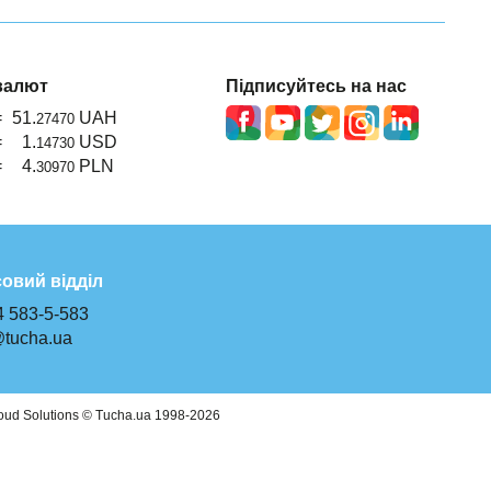
валют
Підписуйтесь на нас
=
51.
UAH
27470
=
1.
USD
14730
=
4.
PLN
30970
овий відділ
4 583-5-583
@tucha.ua
oud Solutions © Tucha.ua 1998-2026