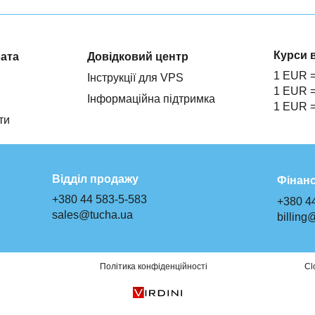
Курси 
лата
Довідковий центр
1 EUR 
Інструкції для VPS
1 EUR 
Інформаційна підтримка
1 EUR 
ти
Відділ продажу
Фінанс
+380 44 583-5-583
+380 4
sales@tucha.ua
billing
Політика конфіденційності
Cl