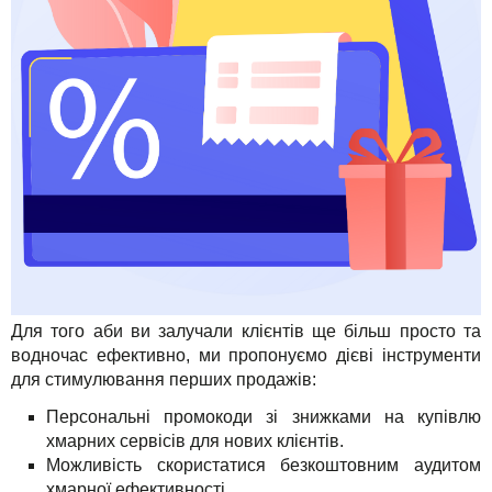
TuchaHosting
Реселінг хостингу
Контакти
TuchaSync
Для того аби ви залучали клієнтів ще більш просто та
водночас ефективно, ми пропонуємо дієві інструменти
для стимулювання перших продажів:
Персональні промокоди зі знижками на купівлю
хмарних сервісів для нових клієнтів.
Можливість скористатися безкоштовним аудитом
хмарної ефективності.