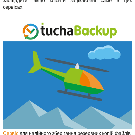
заощадити, якщо клієнти зацікавлені саме в цих
сервісах.
Сервіс
для надійного зберігання резервних копій файлів