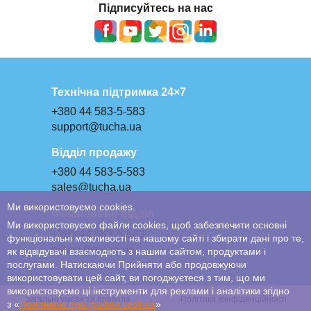
Підписуйтесь на нас
Технічна підтримка 24×7
+380 44 583-5-583
support@tucha.ua
Відділ продажу
+380 44 583-5-583
sales@tucha.ua
Ми використовуємо cookies.
Фінансовий відділ
Ми використовуємо файли cookies, щоб забезпечити основні
+380 44 583-5-583
функціональні можливості на нашому сайті і збирати дані про те,
billing@tucha.ua
як відвідувачі взаємодіють з нашим сайтом, продуктами і
послугами. Натискаючи Прийняти або продовжуючи
використовувати цей сайт, ви погоджуєтеся з тим, що ми
використовуємо ці інструменти для реклами і аналітики згідно
Загальні умови та правила
Політика конфіденційності
з «
Політикою про файли сookies
»