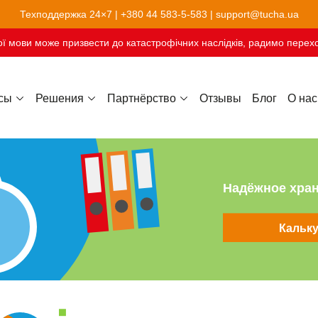
Техподдержка 24×7 |
+380 44 583-5-583
|
support@tucha.ua
ї мови може призвести до катастрофічних наслідків, радимо перехо
сы
Решения
Партнёрство
Отзывы
Блог
О нас
Хостинг сайтов-конструкторов
Надёжное хра
Кальк