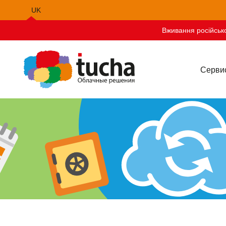
UK
EN
Вживання російсько
PL
Серви