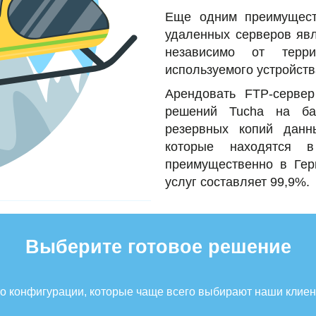
Еще одним преимущест
удаленных серверов явл
независимо от терри
используемого устройств
Арендовать FTP-сервер
решений Tucha на ба
резервных копий данн
которые находятся 
преимущественно в Гер
услуг составляет 99,9%.
Выберите готовое решение
о конфигурации, которые чаще всего выбирают наши клие