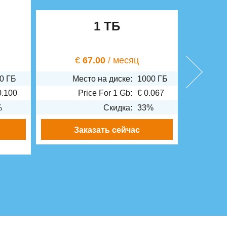
1 ТБ
€
67.00
/ месяц
€
0 ГБ
Место на диске:
1000 ГБ
М
0.100
Price For 1 Gb:
€
0.067
%
Скидка:
33%
Заказать сейчас
З