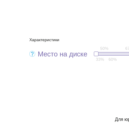
Характеристики
50%
6
Место на диске
33%
60%
Для ю