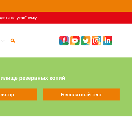
дити на українську.
нилище резервных копий
улятор
Бесплатный тест