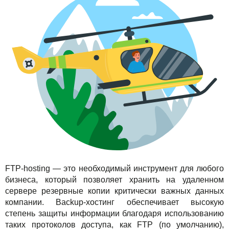
TuchaBackup
Удаленный офис
Карьера
TuchaHosting
Реселінг хостингу
Контакты
TuchaSync
FTP-hosting — это необходимый инструмент для любого
бизнеса, который позволяет хранить на удаленном
сервере резервные копии критически важных данных
компании. Backup-хостинг обеспечивает высокую
степень защиты информации благодаря использованию
таких протоколов доступа, как FTP (по умолчанию),