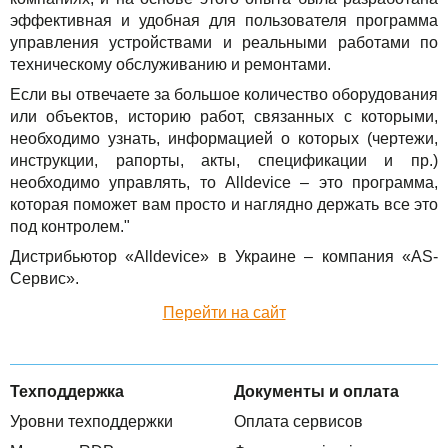
TuchaBackup
Удаленный офис
Карьера
эффективная и удобная для пользователя программа
управления устройствами и реальными работами по
TuchaHosting
Реселінг хостингу
Контакты
техническому обслуживанию и ремонтами.
Если вы отвечаете за большое количество оборудования
TuchaSync
или объектов, историю работ, связанных с которыми,
необходимо узнать, информацией о которых (чертежи,
инструкции, рапорты, акты, спецификации и пр.)
необходимо управлять, то Alldevice – это программа,
которая поможет вам просто и наглядно держать все это
под контролем."
Дистрибьютор «Alldevice» в Украине – компания «AS-
Сервис».
Перейти на сайт
Техподдержка
Документы и оплата
Уровни техподдержки
Оплата сервисов