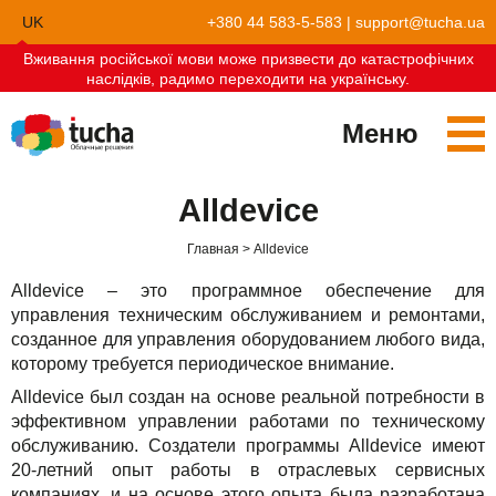
UK
+380 44 583-5-583
|
support@tucha.ua
Вживання російської мови може призвести до катастрофічних
EN
наслідків, радимо переходити на українську.
Меню
Сервисы
Alldevice
TuchaKube
Решения
Главная
Alldevice
TuchaFlex+
Бухгалтерия в облаке
Партнёрство
Alldevice – это программное обеспечение для
управления техническим обслуживанием и ремонтами,
TuchaBit+
Облака для e-commerce
Стать партнёром
Отзывы
созданное для управления оборудованием любого вида,
которому требуется периодическое внимание.
TuchaBit
Хостиг сайтов на Laravel
Наши партнёры
Блог
Alldevice был создан на основе реальной потребности в
эффективном управлении работами по техническому
TuchaHost
Хостинг CRM
О нас
обслуживанию. Создатели программы Alldevice имеют
TuchaMetal
Хостинг сайтов-конструкторов
Компания
20-летний опыт работы в отраслевых сервисных
компаниях, и на основе этого опыта была разработана