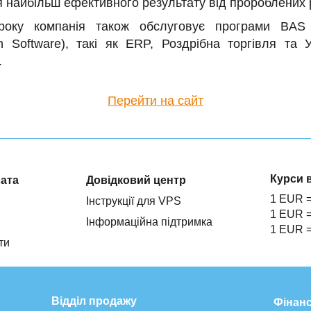
 найбільш ефективного результату від пророблених р
року компанія також обслуговує програми BAS 
n Software), такі як ERP, Роздрібна торгівля та 
.
Перейти на сайт
Курси 
лата
Довідковий центр
1 EUR 
Інструкції для VPS
1 EUR 
Інформаційна підтримка
1 EUR 
ти
Відділ продажу
Фінанс