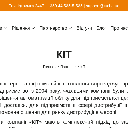
Техпідтримка 24×7 |
+380 44 583-5-583
|
support@tucha.ua
и
Рішення
Партнерство
Відгуки
Блог
Про нас
КІТ
Головна
Партнери
КІТ
’ютерні та інформаційні технології» впроваджує п
ідприємство із 2004 року. Фахівцями компанії були 
 рішення автоматизації обліку для підприємства-ліде
ої доставки, для підприємств в сфері дистрибуції в 
ломовне рішення для ринку дистрибуції в Європі.
ти компанії «КІТ» мають комплексний підхід до з