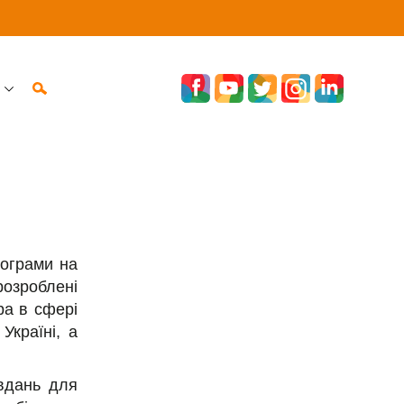
рограми на
розроблені
ра в сфері
Україні, а
авдань для