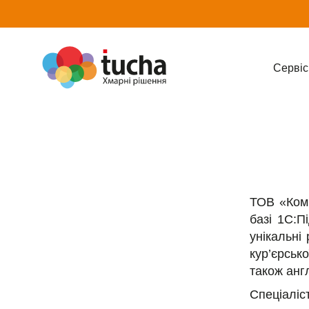
Cервіс
ТОВ «Комп
базі 1С:П
унікальні
кур’єрськ
також анг
Спеціаліс