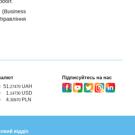
обіт.
(Business
Управління
валют
Підписуйтесь на нас
=
51.
UAH
27470
=
1.
USD
14730
=
4.
PLN
30970
овий відділ