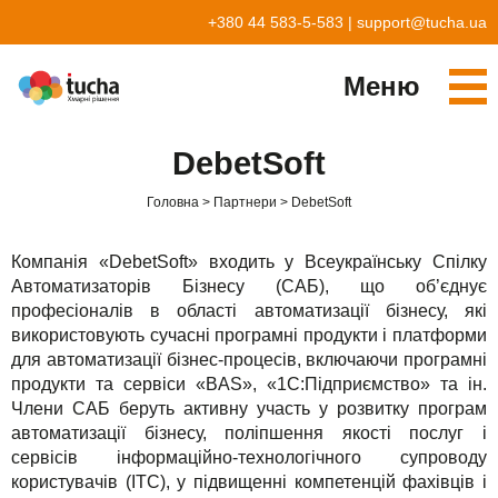
+380 44 583-5-583
|
support@tucha.ua
Меню
Cервіси
DebetSoft
TuchaKube
Рішення
Головна
Партнери
DebetSoft
TuchaFlex+
Бухгалтерія у хмарі
Партнерство
Компанія «DebetSoft» входить у Всеукраїнську Спілку
TuchaBit+
Хмари для e-commerce
Стати партнером
Відгуки
Автоматизаторів Бізнесу (САБ), що об’єднує
професіоналів в області автоматизації бізнесу, які
TuchaBit
Хостиг сайтів на Laravel
Наші партнери
Блог
використовують сучасні програмні продукти і платформи
для автоматизації бізнес-процесів, включаючи програмні
TuchaHost
Хостинг CRM
Про нас
продукти та сервіси «BAS», «1С:Підприємство» та ін.
Члени САБ беруть активну участь у розвитку програм
TuchaMetal
Хостинг сайтів-конструкторів
Компанія
автоматизації бізнесу, поліпшення якості послуг і
сервісів інформаційно-технологічного супроводу
TuchaBackup
Віддалений офіс
Кар'єра
користувачів (ІТС), у підвищенні компетенцій фахівців і