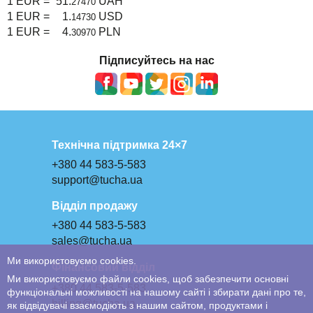
1 EUR =
51.
UAH
27470
1 EUR =
1.
USD
14730
1 EUR =
4.
PLN
30970
Підписуйтесь на нас
Технічна підтримка 24×7
+380 44 583-5-583
support@tucha.ua
Відділ продажу
+380 44 583-5-583
sales@tucha.ua
Ми використовуємо cookies.
Фінансовий відділ
Ми використовуємо файли cookies, щоб забезпечити основні
+380 44 583-5-583
функціональні можливості на нашому сайті і збирати дані про те,
billing@tucha.ua
як відвідувачі взаємодіють з нашим сайтом, продуктами і