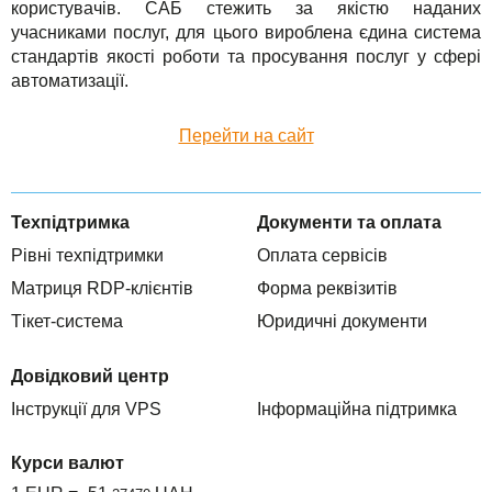
користувачів. САБ стежить за якістю наданих
TuchaHosting
Реселінг хостингу
Контакти
учасниками послуг, для цього вироблена єдина система
стандартів якості роботи та просування послуг у сфері
TuchaSync
автоматизації.
Перейти на сайт
Техпідтримка
Документи та оплата
Рівні техпідтримки
Оплата сервісів
Матриця RDP-клієнтів
Форма реквізитів
Тікет-система
Юридичні документи
Довідковий центр
Інструкції для VPS
Інформаційна підтримка
Курси валют