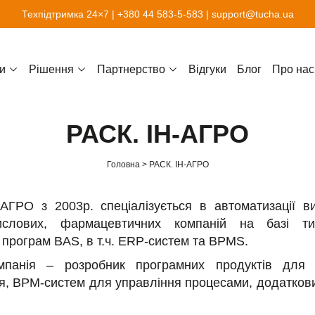
Техпідтримка 24×7 |
+380 44 583-5-583
|
support@tucha.ua
и
Рішення
Партнерство
Відгуки
Блог
Про нас
РАСК. ІН-АГРО
Головна
РАСК. ІН-АГРО
АГРО з 2003р. спеціалізується в автоматизації в
ислових, фармацевтичних компаній на базі т
 програм BAS, в т.ч. ERP-систем та BPMS.
панія – розробник програмних продуктів для 
я, BPM-систем для управління процесами, додатков