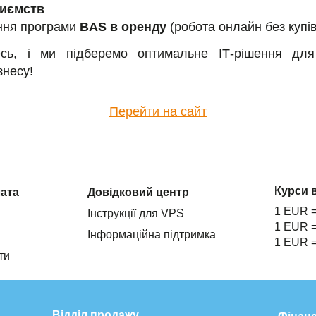
риємств
ння програми
BAS в оренду
(робота онлайн без купів
есь, і ми підберемо оптимальне ІТ-рішення для
знесу!
Перейти на сайт
Курси 
лата
Довідковий центр
1 EUR 
Інструкції для VPS
1 EUR 
Інформаційна підтримка
1 EUR 
ти
Відділ продажу
Фінанс