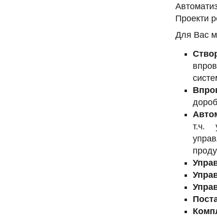
Автомати
Проекти р
Для Вас м
Ство
впров
систе
Впро
дороб
Автом
т.ч.
управ
проду
Упра
Упра
Упра
Поста
Комп