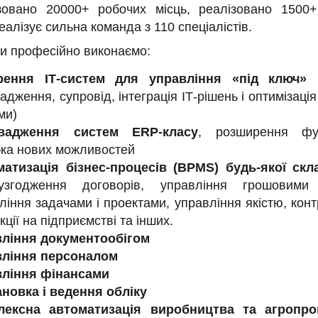
зовано 20000+ робочих місць, реалізовано 1500+ 
еалізує сильна команда з 110 спеціалістів.
и професійно виконаємо:
рення ІТ-систем для управління «під ключ»
(
адження, супровід, інтеграція ІТ-рішень і оптимізаці
ми)
вадження систем ERP-класу
, розширення фун
ка нових можливостей
атизація бізнес-процесів (BPMS) будь-якої скл
 узгодження договорів, управління грошовими
ління задачами і проектами, управління якістю, кон
кції на підприємстві та інших.
вління документообігом
вління персоналом
вління фінансами
новка і ведення обліку
лексна автоматизація виробництва та агропр