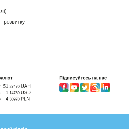
лі)
 розвитку
валют
Підписуйтесь на нас
=
51.
UAH
27470
=
1.
USD
14730
=
4.
PLN
30970
овий відділ