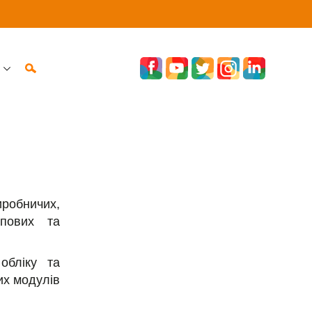
иробничих,
ипових та
обліку та
их модулів