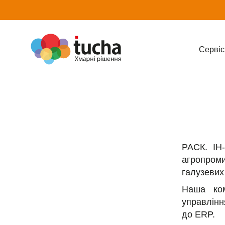
Cервіс
РАСК. ІН-
агропром
галузевих
Наша ком
управлінн
до ERP.