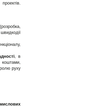
проектів.
розробка,
я швидкодії
кціоналу,
адності
, в
 коштами,
тролю руху
омислових