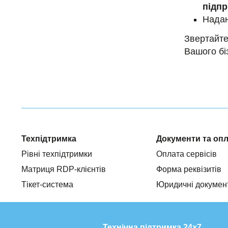
підп
Нада
Звертайт
Вашого бі
Техпідтримка
Документи та оп
Рівні техпідтримки
Оплата сервісів
Матриця RDP-клієнтів
Форма реквізитів
Тікет-система
Юридичні докумен
Технічна підтримка 24×7