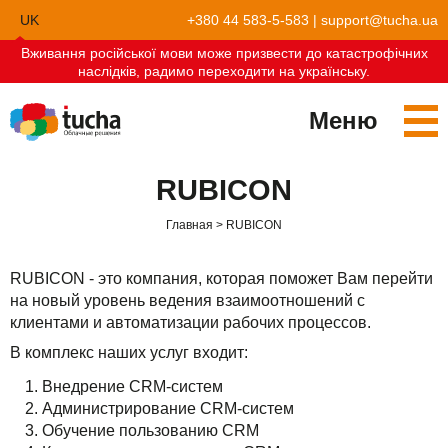
UK
+380 44 583-5-583
|
support@tucha.ua
Вживання російської мови може призвести до катастрофічних
EN
наслідків, радимо переходити на українську.
Меню
Сервисы
RUBICON
TuchaKube
Решения
Главная
RUBICON
TuchaFlex+
Бухгалтерия в облаке
Партнёрство
RUBICON - это компания, которая поможет Вам перейти
TuchaBit+
Облака для e-commerce
Стать партнёром
Отзывы
на новый уровень ведения взаимоотношений с
клиентами и автоматизации рабочих процессов.
TuchaBit
Хостиг сайтов на Laravel
Наши партнёры
Блог
В комплекс наших услуг входит:
TuchaHost
Хостинг CRM
О нас
Внедрение CRM-систем
Администрирование CRM-систем
TuchaMetal
Хостинг сайтов-конструкторов
Компания
Обучение пользованию CRM