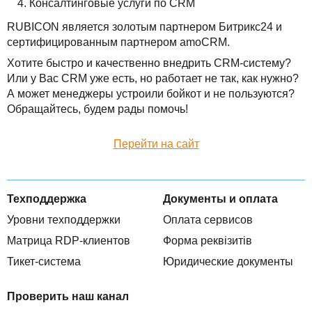
Консалтинговые услуги по CRM
TuchaBackup
Удаленный офис
Карьера
RUBICON является золотым партнером Битрикс24 и
TuchaHosting
Реселінг хостингу
Контакты
сертифицированным партнером amoCRM.
Хотите быстро и качественно внедрить CRM-систему?
TuchaSync
Или у Вас CRM уже есть, но работает не так, как нужно?
А может менеджеры устроили бойкот и не пользуются?
Обращайтесь, будем рады помочь!
Перейти на сайт
Техподдержка
Документы и оплата
Уровни техподдержки
Оплата сервисов
Матрица RDP-клиентов
Форма реквізитів
Тикет-система
Юридические документы
Проверить наш канал