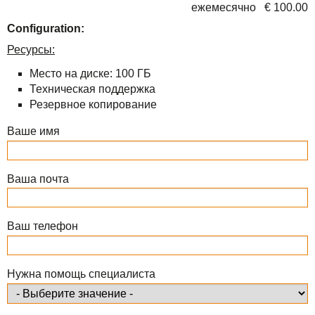
ежемесячно € 100.00
TuchaBackup
Удаленный офис
Карьера
Configuration:
TuchaHosting
Реселінг хостингу
Контакты
Ресурсы:
TuchaSync
Место на диске: 100 ГБ
Техническая поддержка
Резервное копирование
Ваше имя
Ваша почта
Ваш телефон
Нужна помощь специалиста