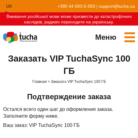
UK
+380 44 583-5-583
|
support@tucha.ua
Вживання російської мови може призвести до катастрофічних
EN
наслідків, радимо переходити на українську.
Меню
Сервисы
Заказать VIP TuchaSync 100
TuchaKube
Решения
ГБ
TuchaFlex+
Бухгалтерия в облаке
Партнёрство
Главная
Заказать VIP TuchaSync 100 ГБ
TuchaBit+
Облака для e-commerce
Стать партнёром
Отзывы
Подтверждение заказа
TuchaBit
Хостиг сайтов на Laravel
Наши партнёры
Блог
Остался всего один шаг до оформления заказа.
Заполните форму ниже.
TuchaHost
Хостинг CRM
О нас
Ваш заказ: VIP TuchaSync 100 ГБ
TuchaMetal
Хостинг сайтов-конструкторов
Компания