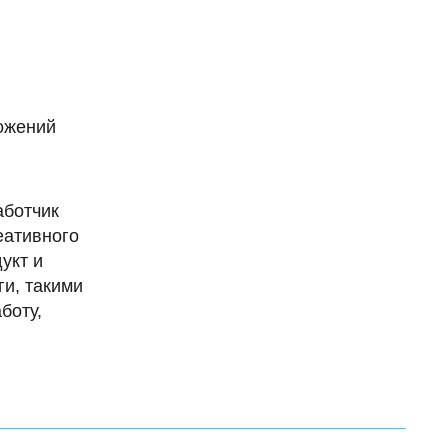
ожений
аботчик
еативного
укт и
и, такими
боту,
!