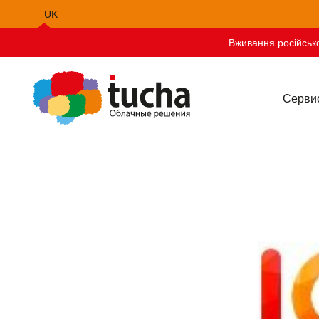
UK
EN
Вживання російсько
Серви