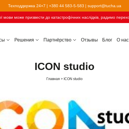
Техподдержка 24×7 |
+380 44 583-5-583
|
support@tucha.ua
ї мови може призвести до катастрофічних наслідків, радимо перехо
сы
Решения
Партнёрство
Отзывы
Блог
О нас
Хостинг сайтов-конструкторов
ICON studio
Главная
ICON studio