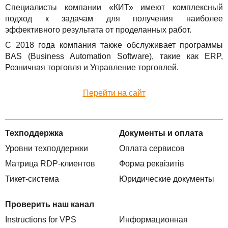
Специалисты компании «КИТ» имеют комплексный
TuchaBackup
Удаленный офис
Карьера
подход к задачам для получения наиболее
эффективного результата от проделанных работ.
TuchaHosting
Реселінг хостингу
Контакты
С 2018 года компания также обслуживает программы
TuchaSync
BAS (Business Automation Software), такие как ERP,
Розничная торговля и Управление торговлей.
Перейти на сайт
Техподдержка
Документы и оплата
Уровни техподдержки
Оплата сервисов
Матрица RDP-клиентов
Форма реквізитів
Тикет-система
Юридические документы
Проверить наш канал
Instructions for VPS
Информационная