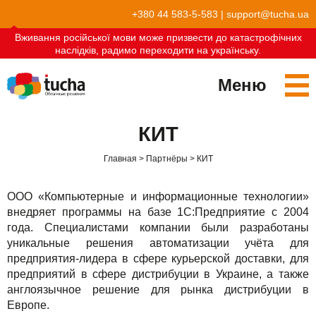
+380 44 583-5-583
|
support@tucha.ua
Вживання російської мови може призвести до катастрофічних
наслідків, радимо переходити на українську.
Меню
Сервисы
КИТ
TuchaKube
Решения
Главная
Партнёры
КИТ
TuchaFlex+
Бухгалтерия в облаке
Партнёрство
ООО «Компьютерные и информационные технологии»
TuchaBit+
Облака для e-commerce
Стать партнёром
Отзывы
внедряет программы на базе 1С:Предприятие с 2004
года. Специалистами компании были разработаны
TuchaBit
Хостиг сайтов на Laravel
Наши партнёры
Блог
уникальные решения автоматизации учёта для
предприятия-лидера в сфере курьерской доставки, для
TuchaHost
Хостинг CRM
О нас
предприятий в сфере дистрибуции в Украине, а также
англоязычное решение для рынка дистрибуции в
TuchaMetal
Хостинг сайтов-конструкторов
Компания
Европе.