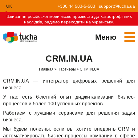
UK
+380 44 583-5-583
|
support@tucha.ua
Вживання російської мови може призвести до катастрофічних
EN
наслідків, радимо переходити на українську.
Меню
Сервисы
CRM.IN.UA
TuchaKube
Решения
Главная
Партнёры
CRM.IN.UA
TuchaFlex+
Бухгалтерия в облаке
Партнёрство
CRM.IN.UA — интегратор цифровых решений для
бизнеса.
TuchaBit+
Облака для e-commerce
Стать партнёром
Отзывы
У нас есть 6-летний опыт диджитализации бизнес-
процессов и более 100 успешных проектов.
TuchaBit
Хостиг сайтов на Laravel
Наши партнёры
Блог
Работаем с лучшими сервисами для решения задач
TuchaHost
Хостинг CRM
О нас
бизнеса.
Мы будем полезны, если вы хотите внедрить CRM и
TuchaMetal
Хостинг сайтов-конструкторов
Компания
автоматизировать бизнес-процессы компании в сфере