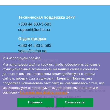
Техническая поддержка 24×7
+380 44 583-5-583
support@tucha.ua
Отдел продаж
+380 44 583-5-583
sales@tucha.ua
Мы используем cookies.
Financial Department
Мы используем файлы cookies, чтобы обеспечить основные
Вход
функциональные возможности на нашем сайте и собирать
Создать аккаунт
данные о том, как посетители взаимодействуют с нашим
сайтом, продуктами и услугами. Нажимая Принять или
продолжая использовать этот сайт, вы соглашаетесь с тем, что
мы используем эти инструменты для рекламы и аналитики
Общие условия и правила
Политика конфиденциальности
согласно «
Политике про файлы сookies
»
Cloud Solutions © Tucha.ua 1998-2026
Принять
Отказаться