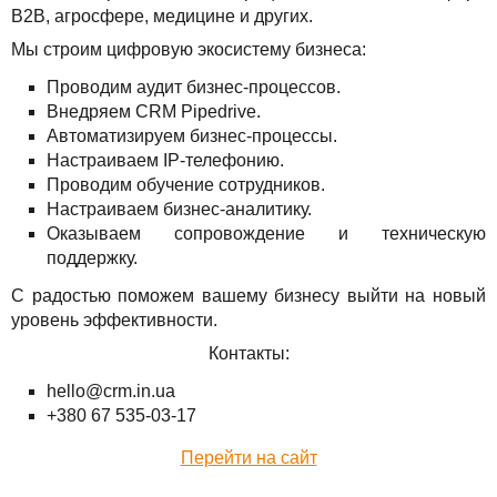
B2B, агросфере, медицине и других.
TuchaBackup
Удаленный офис
Карьера
Мы строим цифровую экосистему бизнеса:
TuchaHosting
Реселінг хостингу
Контакты
Проводим аудит бизнес-процессов.
Внедряем CRM Pipedrive.
TuchaSync
Автоматизируем бизнес-процессы.
Настраиваем IP-телефонию.
Проводим обучение сотрудников.
Настраиваем бизнес-аналитику.
Оказываем сопровождение и техническую
поддержку.
С радостью поможем вашему бизнесу выйти на новый
уровень эффективности.
Контакты:
hello@crm.in.ua
+380 67 535-03-17
Перейти на сайт